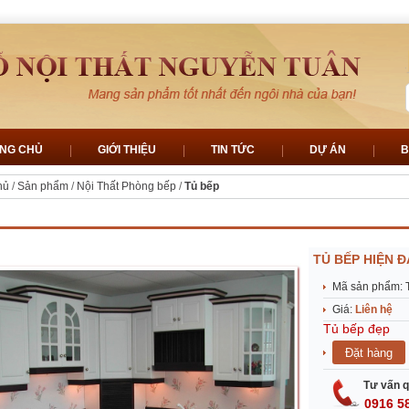
NG CHỦ
GIỚI THIỆU
TIN TỨC
DỰ ÁN
B
hủ
/
Sản phẩm
/
Nội Thất Phòng bếp
/
Tủ bếp
TỦ BẾP HIỆN Đ
Mã sản phẩm: 
Giá:
Liên hệ
Tủ bếp đẹp
Tư vấn q
0916 5