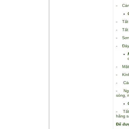
-
Cá
-
Tất c
- Tất 
- Sơn 
- Đáy 
- Mặt 
- Kính
- Các 
- Ngoà
sóng, 
-
Tấ
hãng s
Để đượ