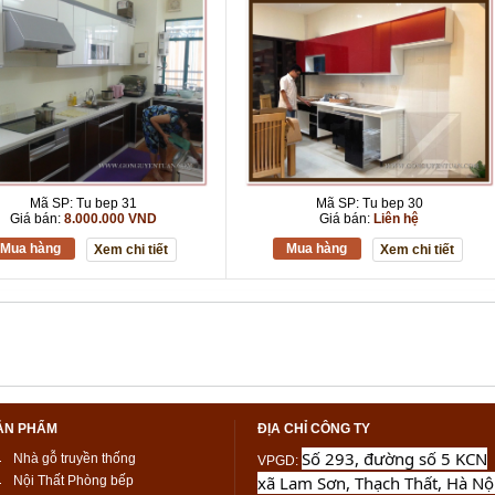
Mã SP: Tu bep 31
Mã SP: Tu bep 30
Giá bán:
8.000.000 VND
Giá bán:
Liên hệ
Mua hàng
Mua hàng
Xem chi tiết
Xem chi tiết
ẢN PHẨM
ĐỊA CHỈ CÔNG TY
Số 293, đường số 5 KCN
Nhà gỗ truyền thống
VPGD
:
xã Lam Sơn, Thạch Thất, Hà Nộ
Nội Thất Phòng bếp