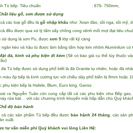
nh Tủ bếp: Tiêu chuẩn : 670- 750mm;
Chất liệu gỗ, sơn được sử dụng
ả các loại gỗ đều là
gỗ nhập khẩu
như: Xoan đào, sồi nga, sồi mỹ, d
cả đều được qua xử lý tẩm sấy chống cong vênh mối mọt đạt tiêu chuẩ
sử dụng là sơn Pu, được
sơn 5
lớp rất kỹ càng
ngăn kéo và hậu tủ được làm bằng tấm hợp kim nhôm Aluminilum có t
Mặt đá, kính và phụ kiện đi kèm
(Sẽ có báo giá cụ thể tùy thuộc và
cầu)
đá Tủ bếp được sử dụng phổ biết là đá Granite tự nhiên, hoặc đá nhâ
 màu ốp bếp là kính cường lực với chiều dày phổ biến là 8mm hoặc
phụ kiện bếp là Hafele, Blum, Euro king, Gariss
i ra Nguyễn Tuân còn cung cấp tất cả các phụ kiện như Bếp gas, b
máy rửa bát… với các chương trình khuyến mãi hấp dẫn cho Quý khác
Chế độ bảo hành
t cả các sản phẩm Tủ bếp đều được
bảo hành 24 tháng
, các sản p
ản xuất.
c tư vấn miễn phí Quý khách vui lòng Liên Hệ: