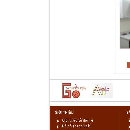
GIỚI THIỆU
S
Giới thiệu về đơn vị
Đồ gỗ Thạch Thất