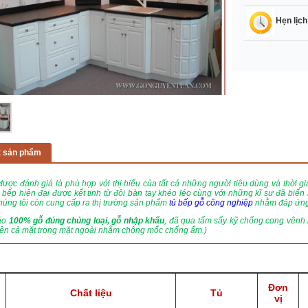
Hẹn lịch
ết sản phẩm
ược đánh giá là phù hợp với thị hiếu của tất cả những người tiêu dùng và thời 
 bếp hiện đại được kết tinh từ đôi bàn tay khéo léo cùng với những kĩ sư đã biến
húng tôi còn cung cấp ra thị trường sản phẩm
tủ bếp gỗ công nghiệp
nhằm đáp ứng 
ảo
100% gỗ đúng chủng loại, gỗ nhập khẩu
, đã qua tẩm sấy kỹ chống cong vênh 
iện cả mặt trong mặt ngoài nhằm chông mốc chống ẩm.)
Đơn
Chất liệu
Tủ
vị