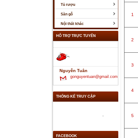
Tủ rượu
Sàn gỗ
1
Nội thất khác
HỖ TRỢ TRỰC TUYẾN
2
3
Nguyễn Tuân
gonguyentuan@gmail.com
4
THỐNG KẾ TRUY CẬP
5
FACEBOOK