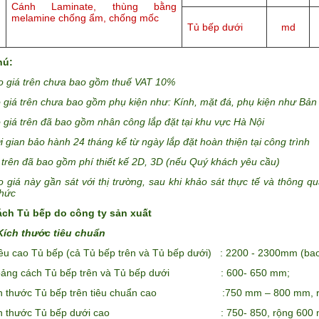
Cánh Laminate, thùng bằng
melamine chống ẩm, chống mốc
Tủ bếp dưới
md
hú:
giá trên chưa bao gồm thuế VAT 10%
giá trên chưa bao gồm phụ kiện như: Kính, mặt đá, phụ kiện như Bản 
giá trên đã bao gồm nhân công lắp đặt tại khu vực Hà Nội
 gian bảo hành 24 tháng kể từ ngày lắp đặt hoàn thiện tại công trình
trên đã bao gồm phí thiết kế 2D, 3D (nếu Quý khách yêu cầu)
giá này gần sát với thị trường, sau khi khảo sát thực tế và thông qu
thức
ch Tủ bếp do công ty sản xuất
Kích thước tiêu chuẩn
ều cao Tủ bếp (cả Tủ bếp trên và Tủ bếp dưới) : 2200 - 2300mm (bao g
oảng cách Tủ bếp trên và Tủ bếp dưới : 600- 650 mm;
h thước Tủ bếp trên tiêu chuẩn cao :750 mm – 800 mm, rộn
ch thước Tủ bếp dưới cao : 750- 850, rộng 600 mm 