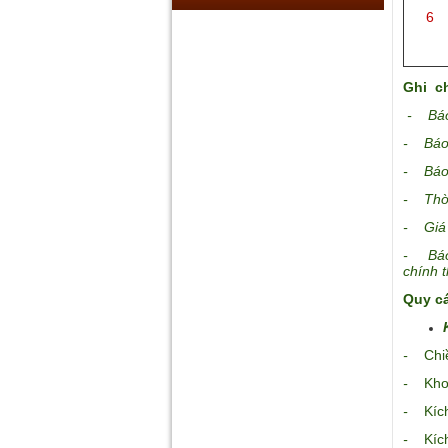
6
Ghi c
- Báo 
- Báo 
- Báo 
- Thời
- Giá 
- Báo 
chính 
Quy cá
-
Chi
-
Kh
-
Kíc
-
Kí