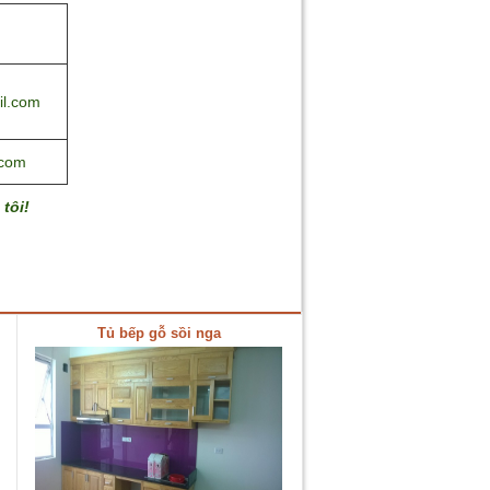
l.com
.com
tôi!
Tủ bếp gỗ sồi nga