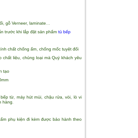
ổi, gỗ Verneer, laminate…
n trước khi lắp đặt sản phẩm
tủ bếp
ính chất chống ẩm, chống mốc tuyệt
đối
o chất liệu, chủng loại mà Quý khách yêu
n tạo
 10mm
ếp từ, máy hút mùi, chậu rửa, vòi
, lò vi
h hàng.
hẩm phụ kiện đi kèm được bảo hành theo