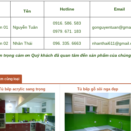
Hotline
Email
Tên
0916. 586. 583
n 01
Nguyễn Tuân
gonguyentuan@gmai
0979. 671. 183
n 02
Nhân Thái
096. 335. 6663
nhanthai611@gmail
ân trọng cám ơn Quý khách đã quan tâm đến sản phẩm của chúng 
m cùng loại
Tủ bếp acrylic sang trọng
Tủ bếp gỗ sồi nga đẹp