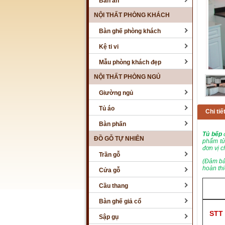
Bàn ăn
NỘI THẤT PHÒNG KHÁCH
Bàn ghế phòng khách
Kệ ti vi
Mẫu phòng khách đẹp
NỘI THẤT PHÒNG NGỦ
Giường ngủ
Tủ áo
Chi ti
Bàn phấn
Tủ bếp
đ
ĐỒ GỖ TỰ NHIÊN
phẩm tủ
đơn vị c
Trần gỗ
(Đảm b
hoàn th
Cửa gỗ
Cầu thang
Bàn ghế giả cổ
STT
Sập gụ