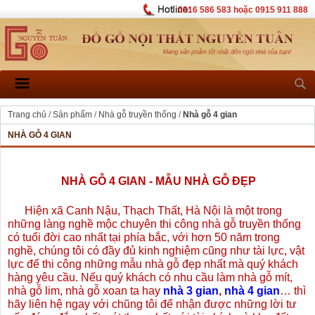
0916 586 583 hoặc 0915 911 888
Trang chủ
/
Sản phẩm
/
Nhà gỗ truyền thống
/
Nhà gỗ 4 gian
NHÀ GỖ 4 GIAN
NHÀ GỖ 4 GIAN - MẪU NHÀ GỖ ĐẸP
Hiện xã Canh Nậu, Thạch Thất, Hà Nội là một trong
những làng nghề mộc chuyên thi công nhà gỗ truyền thống
có tuổi đời cao nhất tại phía bắc, với hơn 50 năm trong
nghề, chúng tôi có đầy đủ kinh nghiệm cũng như tài lực, vật
lực để thi công những mẫu nhà gỗ đẹp nhất mà quý khách
hàng yêu cầu. Nếu quý khách có nhu cầu làm nhà gỗ mít,
nhà gỗ lim, nhà gỗ xoan ta hay
nhà 3 gian
,
nhà 4 gian
… thì
hãy liên hệ ngay với chũng tôi để nhận được những lời tư