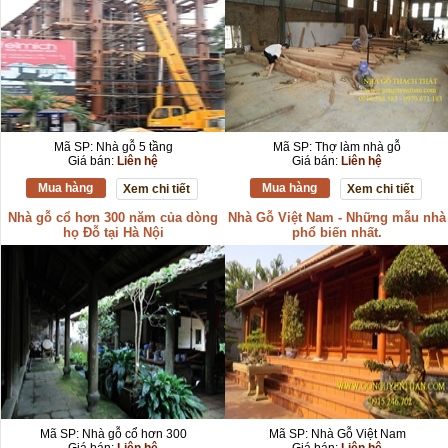
Mã SP: Nhà gỗ 5 tầng
Mã SP: Thợ làm nhà gỗ
Giá bán:
Liên hệ
Giá bán:
Liên hệ
Mua hàng
Mua hàng
Xem chi tiết
Xem chi tiết
Nhà gỗ cổ hơn 300 năm của dòng
Nhà Gỗ Việt Nam - Những mẫu nhà
họ Đỗ tại Hà Nội
phổ biến nhất.
Mã SP: Nhà gỗ cổ hơn 300
Mã SP: Nhà Gỗ Việt Nam