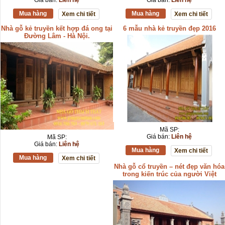
Giá bán:
Liên hệ
Giá bán:
Liên hệ
Mua hàng
Mua hàng
Xem chi tiết
Xem chi tiết
Nhà gỗ kẻ truyền kết hợp đá ong tại
6 mẫu nhà kẻ truyền đẹp 2016
Đường Lâm - Hà Nội.
Mã SP:
Giá bán:
Liên hệ
Mã SP:
Giá bán:
Liên hệ
Mua hàng
Xem chi tiết
Mua hàng
Xem chi tiết
Nhà gỗ cổ truyền – nét đẹp văn hóa
trong kiến trúc của người Việt