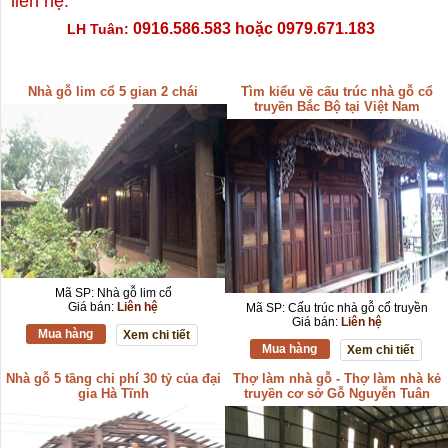
liên hệ.
0916.586.583 hoặc 0979.671.183
LH
Tuân​:
Nhà gỗ lim cổ 5 gian 2 chái
Tìm kiểu về cấu trúc nhà gỗ cổ
truyền Bắc Bộ tại Việt Nam
Mã SP: Nhà gỗ lim cổ
Giá bán:
Liên hệ
Mã SP: Cấu trúc nhà gỗ cổ truyền
Giá bán:
Liên hệ
Mua hàng
Xem chi tiết
Mua hàng
Xem chi tiết
Nhà gỗ 5 tầng chi phí 30 tỷ của đại
Thợ làm nhà gỗ - Thợ làm nhà kẻ
gia Hà Tĩnh
truyền cơ sở Gỗ Nguyễn Tuân