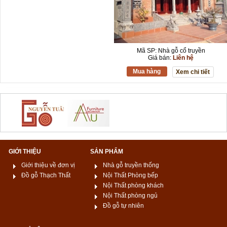
Mã SP: Nhà gỗ cổ truyền
Giá bán:
Liên hệ
Mua hàng
Xem chi tiết
GIỚI THIỆU
SẢN PHẨM
Giới thiệu về đơn vị
Nhà gỗ truyền thống
Đồ gỗ Thạch Thất
Nội Thất Phòng bếp
Nội Thất phòng khách
Nội Thất phòng ngủ
Đồ gỗ tự nhiên