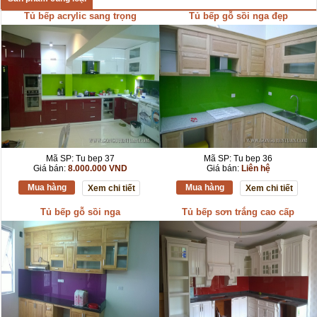
Tủ bếp acrylic sang trọng
Tủ bếp gỗ sồi nga đẹp
Mã SP: Tu bep 37
Mã SP: Tu bep 36
Giá bán:
8.000.000 VND
Giá bán:
Liên hệ
Mua hàng
Mua hàng
Xem chi tiết
Xem chi tiết
Tủ bếp gỗ sồi nga
Tủ bếp sơn trắng cao cấp