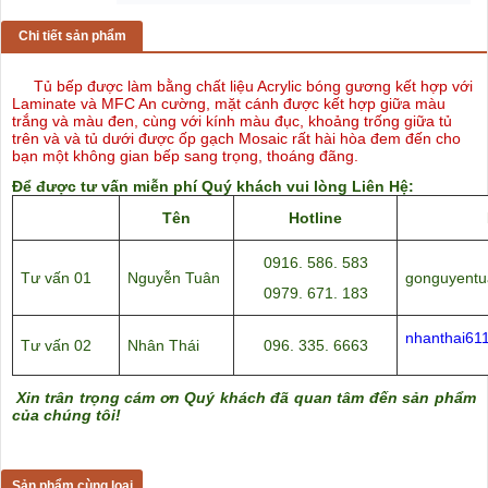
Chi tiết sản phẩm
Tủ bếp được làm bằng chất liệu Acrylic bóng gương kết hợp với
Laminate và MFC An cường, mặt cánh được kết hợp giữa màu
trắng và màu đen, cùng với kính màu đục, khoảng trống giữa tủ
trên và và tủ dưới được ốp gạch Mosaic rất hài hòa đem đến cho
bạn một không gian bếp sang trọng, thoáng đãng.
Để được tư vấn miễn phí Quý khách vui lòng Liên Hệ:
Tên
Hotline
0916. 586. 583
Tư vấn 01
Nguyễn Tuân
gonguyent
0979. 671. 183
nhanthai61
Tư vấn 02
Nhân Thái
096. 335. 6663
Xin trân trọng cám ơn Quý khách đã quan tâm đến sản phẩm
của chúng tôi!
Sản phẩm cùng loại