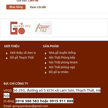
Giá bán:
Liên hệ
Mua hàng
Xem chi tiết
GIỚI THIỆU
SẢN PHẨM
Giới thiệu về đơn vị
Nhà gỗ truyền thống
Đồ gỗ Thạch Thất
Nội Thất Phòng bếp
Nội Thất phòng khách
Nội Thất phòng ngủ
Đồ gỗ tự nhiên
ĐỊA CHỈ CÔNG TY
Số 293, đường số 5 KCN xã Lam Sơn, Thạch Thất, Hà
VPGD
:
Nội
0916 586 583 hoặc 0915 911 888
Di động
:
Email
: gonguyentuan@gmail.com