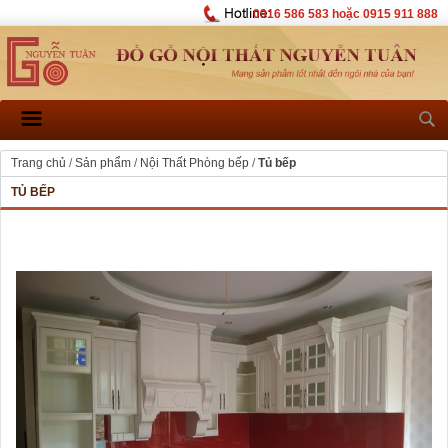
0916 586 583 hoặc 0915 911 888
Trang chủ
/
Sản phẩm
/
Nội Thất Phòng bếp
/
Tủ bếp
TỦ BẾP