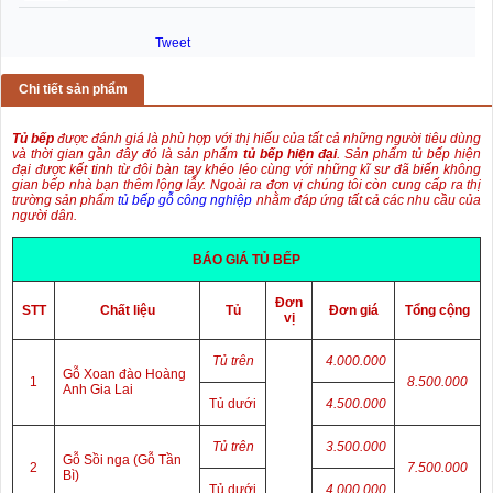
Tweet
Chi tiết sản phẩm
Tủ bếp
được đánh giá là phù hợp với thị hiếu của tất cả những người tiêu dùng
và thời gian gần đây đó là sản phẩm
tủ bếp hiện đại
. Sản phẩm tủ bếp hiện
đại được kết tinh từ đôi bàn tay khéo léo cùng với những kĩ sư đã biến không
gian bếp nhà bạn thêm lộng lẫy. Ngoài ra đơn vị chúng tôi còn cung cấp ra thị
trường sản phẩm
tủ bếp gỗ công nghiệp
nhằm đáp ứng tất cả các nhu cầu của
người dân.
BÁO GIÁ TỦ BẾP
Đơn
STT
Chất liệu
Tủ
Đơn giá
Tổng cộng
vị
Tủ trên
4.000.000
Gỗ Xoan đào Hoàng
1
8.500.000
Anh Gia Lai
Tủ dưới
4.500.000
Tủ trên
3.500.000
Gỗ Sồi nga (Gỗ Tần
2
7.500.000
Bì)
Tủ dưới
4.000.000