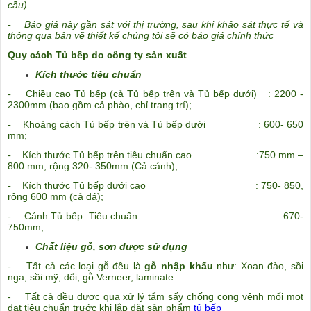
cầu)
- Báo giá này gần sát với thị trường, sau khi khảo sát thực tế và
thông qua bản vẽ thiết kế chúng tôi sẽ có báo giá chính thức
Quy cách Tủ bếp do công ty sản xuất
Kích thước tiêu chuẩn
-
Chiều cao Tủ bếp (cả Tủ bếp trên và Tủ bếp dưới) : 2200 -
2300mm (bao gồm cả phào, chỉ trang trí);
-
Khoảng cách Tủ bếp trên và Tủ bếp dưới : 600- 650
mm;
-
Kích thước Tủ bếp trên tiêu chuẩn cao :750 mm –
800 mm, rộng 320- 350mm (Cả cánh);
-
Kích thước Tủ bếp dưới cao : 750- 850,
rộng 600 mm (cả đá);
-
Cánh Tủ bếp: Tiêu chuẩn : 670-
750mm;
Chất liệu gỗ, sơn được sử dụng
-
Tất cả các loại gỗ đều là
gỗ nhập khẩu
như: Xoan đào, sồi
nga, sồi mỹ, dổi, gỗ Verneer, laminate…
- Tất cả đều được qua xử lý tẩm sấy chống cong vênh mối mọt
đạt tiêu chuẩn trước khi lắp đặt sản phẩm
tủ bếp