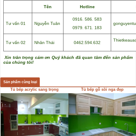
Tên
Hotline
0916. 586. 583
Tư vấn 01
Nguyễn Tuân
gonguyent
0979. 671. 183
Thietkeaua
Tư vấn 02
Nhân Thái
0462.594.632
Xin trân trọng cám ơn Quý khách đã quan tâm đến sản phẩm
của chúng tôi!
Sản phẩm cùng loại
Tủ bếp acrylic sang trọng
Tủ bếp gỗ sồi nga đẹp