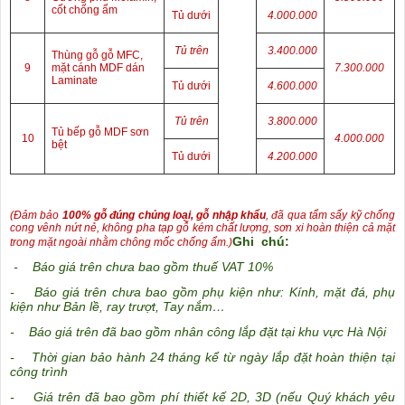
cốt chống ẩm
Tủ dưới
4.000.000
Tủ trên
3.400.000
Thùng gỗ gỗ MFC,
9
mặt cánh MDF dán
7.300.000
Laminate
Tủ dưới
4.600.000
Tủ trên
3.800.000
Tủ bếp gỗ MDF sơn
10
4.000.000
bệt
Tủ dưới
4.200.000
(Đảm bảo
100% gỗ đúng chủng loại, gỗ nhập khẩu
, đã qua tẩm sấy kỹ chống
cong vênh nứt nẻ, không pha tạp gỗ kém chất lượng, sơn xi hoàn thiện cả mặt
Ghi chú:
trong mặt ngoài nhằm chông mốc chống ẩm.)
- Báo giá trên chưa bao gồm thuế VAT 10%
- Báo giá trên chưa bao gồm phụ kiện như: Kính, mặt đá, phụ
kiện như Bản lề, ray trượt, Tay nắm…
- Báo giá trên đã bao gồm nhân công lắp đặt tại khu vực Hà Nội
- Thời gian bảo hành 24 tháng kể từ ngày lắp đặt hoàn thiện tại
công trình
- Giá trên đã bao gồm phí thiết kế 2D, 3D (nếu Quý khách yêu