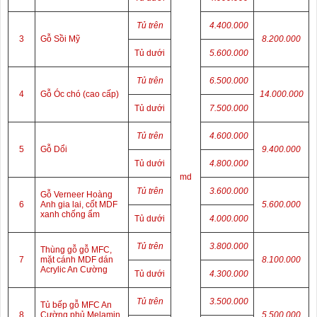
Tủ trên
4.400.000
3
Gỗ Sồi Mỹ
8.200.000
Tủ dưới
5.600.000
Tủ trên
6.500.000
4
Gỗ Óc chó (cao cấp)
14.000.000
Tủ dưới
7.500.000
Tủ trên
4.600.000
5
Gỗ Dổi
9.400.000
Tủ dưới
4.800.000
md
Tủ trên
3.600.000
Gỗ Verneer Hoàng
6
Anh gia lai, cốt MDF
5.600.000
xanh chống ẩm
Tủ dưới
4.000.000
Tủ trên
3.800.000
Thùng gỗ gỗ MFC,
7
mặt cánh MDF dán
8.100.000
Acrylic An Cường
Tủ dưới
4.300.000
Tủ trên
3.500.000
Tủ bếp gỗ MFC An
8
Cường phủ Melamin,
5.500.000