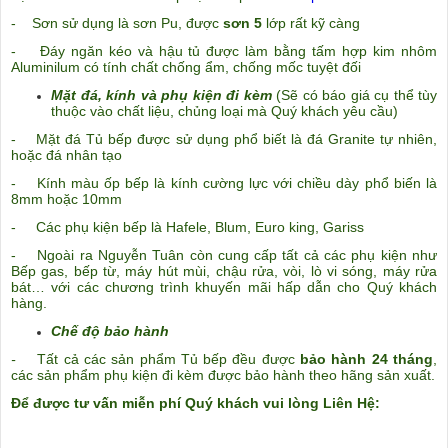
- Sơn sử dụng là sơn Pu, được
sơn 5
lớp rất kỹ càng
- Đáy ngăn kéo và hậu tủ được làm bằng tấm hợp kim nhôm
Aluminilum có tính chất chống ẩm, chống mốc tuyệt
đối
Mặt đá, kính và phụ kiện đi kèm
(Sẽ có báo giá cụ thể tùy
thuộc vào chất liệu, chủng loại mà Quý khách yêu cầu)
- Mặt đá Tủ bếp được sử dụng phổ biết là đá Granite tự nhiên,
hoặc đá nhân tạo
- Kính màu ốp bếp là kính cường lực với chiều dày phổ biến là
8mm hoặc 10mm
- Các phụ kiện bếp là Hafele, Blum, Euro king, Gariss
- Ngoài ra Nguyễn Tuân còn cung cấp tất cả các phụ kiện như
Bếp gas, bếp từ, máy hút mùi, chậu rửa, vòi
, lò vi sóng, máy rửa
bát… với các chương trình khuyến mãi hấp dẫn cho Quý khách
hàng.
Chế độ bảo hành
-
Tất cả các sản phẩm Tủ bếp đều được
bảo hành 24 tháng
,
các sản phẩm phụ kiện đi kèm được bảo hành theo hãng sản xuất.
Để được tư vấn miễn phí Quý khách vui lòng Liên Hệ: