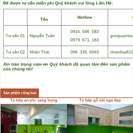
Để được tư vấn miễn phí Quý khách vui lòng Liên Hệ:
Hotline
Tên
0916. 586. 583
Tư vấn 01
Nguyễn Tuân
gonguyent
0979. 671. 183
Tư vấn 02
Nhân Thái
096. 335. 6663
nhanthai61
Xin trân trọng cám ơn Quý khách đã quan tâm đến sản phẩm
của chúng tôi!
Sản phẩm cùng loại
Tủ bếp acrylic sang trọng
Tủ bếp gỗ sồi nga đẹp