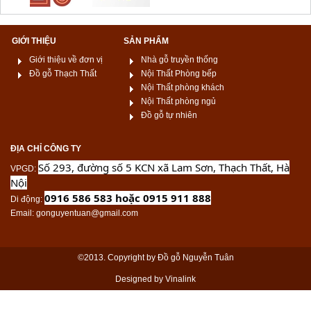
GIỚI THIỆU
SẢN PHẨM
Giới thiệu về đơn vị
Nhà gỗ truyền thống
Đồ gỗ Thạch Thất
Nội Thất Phòng bếp
Nội Thất phòng khách
Nội Thất phòng ngủ
Đồ gỗ tự nhiên
ĐỊA CHỈ CÔNG TY
Số 293, đường số 5 KCN xã Lam Sơn, Thạch Thất, Hà
VPGD
:
Nội
0916 586 583 hoặc 0915 911 888
Di động
:
Email
: gonguyentuan@gmail.com
©2013. Copyright by Đồ gỗ Nguyễn Tuân
Designed by Vinalink