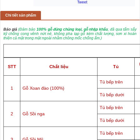
Tweet
Chi tiết sản phẩm
Báo giá
(Đảm bảo
100% gỗ đúng chủng loại, gỗ nhập khẩu
, đã qua tẩm sấy
kỹ chống cong vênh nứt nẻ, không pha tạp gỗ kém chất lượng, sơn xi hoàn
thiện cả mặt trong mặt ngoài nhằm chông mốc chống ẩm.)
STT
Chất liệu
Tủ
Tủ bếp trên
1
Gỗ Xoan đào (100%)
Tủ bếp dưới
Tủ bếp trên
2
Gỗ Sồi nga
Tủ bếp dưới
Tủ bếp trên
3
Gỗ Sồi Mỹ