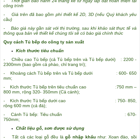
- Thời gian bảo hành 24 tháng kể từ ngày lắp đặt hoàn thiện tại
công trình
- Giá trên đã bao gồm phí thiết kế 2D, 3D (nếu Quý khách yêu
cầu)
- Báo giá này gần sát với thị trường, sau khi khảo sát thực tế và
thông qua bản vẽ thiết kế chúng tôi sẽ có báo giá chính thức
Quy cách Tủ bếp do công ty sản xuất
Kích thước tiêu chuẩn
-
Chiều cao Tủ bếp (cả Tủ bếp trên và Tủ bếp dưới) : 2200 -
2300mm (bao gồm cả phào, chỉ trang trí);
-
Khoảng cách Tủ bếp trên và Tủ bếp dưới : 600- 650
mm;
-
Kích thước Tủ bếp trên tiêu chuẩn cao :750 mm –
800 mm, rộng 320- 350mm (Cả cánh);
-
Kích thước Tủ bếp dưới cao : 750- 850,
rộng 600 mm (cả đá);
-
Cánh Tủ bếp: Tiêu chuẩn : 670-
750mm;
Chất liệu gỗ, sơn được sử dụng
-
Tất cả các loại gỗ đều là
gỗ nhập khẩu
như: Xoan đào, sồi