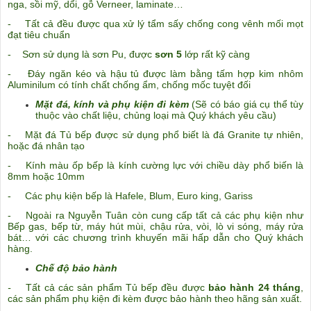
nga, sồi mỹ, dổi, gỗ Verneer, laminate…
- Tất cả đều được qua xử lý tẩm sấy chống cong vênh mối mọt
đạt tiêu chuẩn
- Sơn sử dụng là sơn Pu, được
sơn 5
lớp rất kỹ càng
- Đáy ngăn kéo và hậu tủ được làm bằng tấm hợp kim nhôm
Aluminilum có tính chất chống ẩm, chống mốc tuyệt
đối
Mặt đá, kính và phụ kiện đi kèm
(Sẽ có báo giá cụ thể tùy
thuộc vào chất liệu, chủng loại mà Quý khách yêu cầu)
- Mặt đá Tủ bếp được sử dụng phổ biết là đá Granite tự nhiên,
hoặc đá nhân tạo
- Kính màu ốp bếp là kính cường lực với chiều dày phổ biến là
8mm hoặc 10mm
- Các phụ kiện bếp là Hafele, Blum, Euro king, Gariss
- Ngoài ra Nguyễn Tuân còn cung cấp tất cả các phụ kiện như
Bếp gas, bếp từ, máy hút mùi, chậu rửa, vòi
, lò vi sóng, máy rửa
bát… với các chương trình khuyến mãi hấp dẫn cho Quý khách
hàng.
Chế độ bảo hành
-
Tất cả các sản phẩm Tủ bếp đều được
bảo hành 24 tháng
,
các sản phẩm phụ kiện đi kèm được bảo hành theo hãng sản xuất.