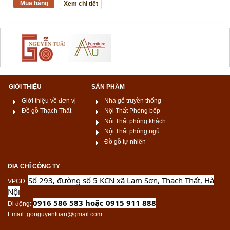
Mua hàng
Xem chi tiết
GIỚI THIỆU
SẢN PHẨM
Giới thiệu về đơn vị
Nhà gỗ truyền thống
Đồ gỗ Thạch Thất
Nội Thất Phòng bếp
Nội Thất phòng khách
Nội Thất phòng ngủ
Đồ gỗ tự nhiên
ĐỊA CHỈ CÔNG TY
Số 293, đường số 5 KCN xã Lam Sơn, Thạch Thất, Hà
VPGD
:
Nội
0916 586 583 hoặc 0915 911 888
Di động
:
Email
: gonguyentuan@gmail.com