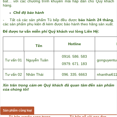
bát… với các chương trình khuyến mãi hấp dẫn cho Quý khách
hàng.
Chế độ bảo hành
-
Tất cả các sản phẩm Tủ bếp đều được
bảo hành 24 tháng
,
các sản phẩm phụ kiện đi kèm được bảo hành theo hãng sản xuất.
Để được tư vấn miễn phí Quý khách vui lòng Liên Hệ:
Hotline
Tên
0916. 586. 583
Tư vấn 01
Nguyễn Tuân
gonguyent
0979. 671. 183
Tư vấn 02
Nhân Thái
096. 335. 6663
nhanthai61
Xin trân trọng cám ơn Quý khách đã quan tâm đến sản phẩm
của chúng tôi!
Sản phẩm cùng loại
Tủ bếp acrylic sang trọng
Tủ bếp gỗ sồi nga đẹp