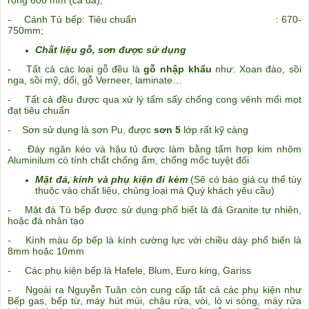
rộng 600 mm (cả đá);
-
Cánh Tủ bếp: Tiêu chuẩn : 670-
750mm;
Chất liệu gỗ, sơn được sử dụng
-
Tất cả các loại gỗ đều là
gỗ nhập khẩu
như: Xoan đào, sồi
nga, sồi mỹ, dổi, gỗ Verneer, laminate…
- Tất cả đều được qua xử lý tẩm sấy chống cong vênh mối mọt
đạt tiêu chuẩn
- Sơn sử dụng là sơn Pu, được
sơn 5
lớp rất kỹ càng
- Đáy ngăn kéo và hậu tủ được làm bằng tấm hợp kim nhôm
Aluminilum có tính chất chống ẩm, chống mốc tuyệt
đối
Mặt đá, kính và phụ kiện đi kèm
(Sẽ có báo giá cụ thể tùy
thuộc vào chất liệu, chủng loại mà Quý khách yêu cầu)
- Mặt đá Tủ bếp được sử dụng phổ biết là đá Granite tự nhiên,
hoặc đá nhân tạo
- Kính màu ốp bếp là kính cường lực với chiều dày phổ biến là
8mm hoặc 10mm
- Các phụ kiện bếp là Hafele, Blum, Euro king, Gariss
- Ngoài ra Nguyễn Tuân còn cung cấp tất cả các phụ kiện như
Bếp gas, bếp từ, máy hút mùi, chậu rửa, vòi
, lò vi sóng, máy rửa