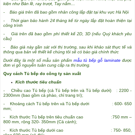
kiện như Bản lề, ray trượt, Tay nắm…
- Báo giá trên đã bao gồm nhân công lắp đặt tại khu vực Hà Nội
- Thời gian bảo hành 24 tháng kể từ ngày lắp đặt hoàn thiện tại
công trình
- Giá trên đã bao gồm phí thiết kế 2D, 3D (nếu Quý khách yêu
cầu)
- Báo giá này gần sát với thị trường, sau khi khảo sát thực tế và
thông qua bản vẽ thiết kế chúng tôi sẽ có báo giá chính thức
Dưới đây là một số mẫu sản phẩm
mẫu tủ bếp gỗ laminate
được
đơn vị gỗ nguyễn tuân cung cấp ra thị trường.
Quy cách Tủ bếp do công ty sản xuất
Kích thước tiêu chuẩn
-
Chiều cao Tủ bếp (cả Tủ bếp trên và Tủ bếp dưới) : 2200 -
2300mm (bao gồm cả phào, chỉ trang trí);
-
Khoảng cách Tủ bếp trên và Tủ bếp dưới : 600- 650
mm;
-
Kích thước Tủ bếp trên tiêu chuẩn cao :750 mm –
800 mm, rộng 320- 350mm (Cả cánh);
-
Kích thước Tủ bếp dưới cao : 750- 850,