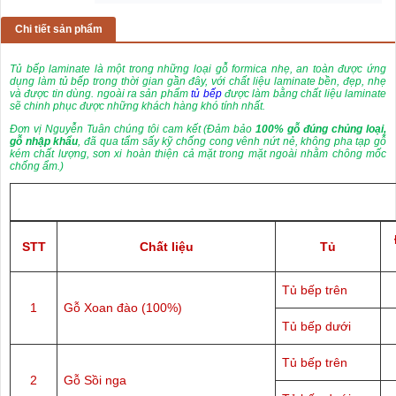
Chi tiết sản phẩm
Tủ bếp laminate là một trong những loại gỗ formica nhẹ, an toàn được ứng
dụng làm tủ bếp trong thời gian gần đây, với chất liệu laminate bền, đẹp, nhẹ
và được tin dùng. ngoài ra sản phẩm
tủ bếp
được làm bằng chất liệu laminate
sẽ chinh phục được những khách hàng khó tính nhất.
Đơn vị Nguyễn Tuân chúng tôi cam kết (Đảm bảo
100% gỗ đúng chủng loại,
gỗ nhập khẩu
, đã qua tẩm sấy kỹ chống cong vênh nứt nẻ, không pha tạp gỗ
kém chất lượng, sơn xi hoàn thiện cả mặt trong mặt ngoài nhằm chông mốc
chống ẩm.)
STT
Chất liệu
Tủ
Tủ bếp trên
1
Gỗ Xoan đào (100%)
Tủ bếp dưới
Tủ bếp trên
2
Gỗ Sồi nga