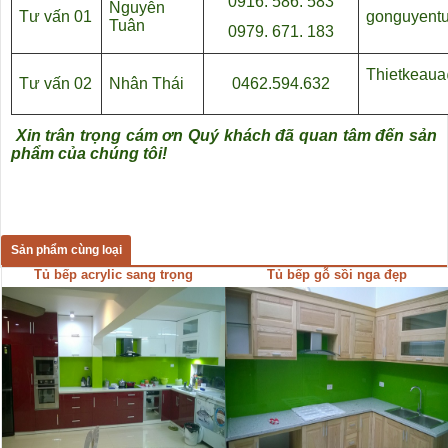
0916. 586. 583
Nguyễn
Tư vấn 01
gonguyent
Tuân
0979. 671. 183
Thietkeau
Tư vấn 02
Nhân Thái
0462.594.632
Xin trân trọng cám ơn Quý khách đã quan tâm đến sản
phẩm của chúng tôi!
Sản phẩm cùng loại
Tủ bếp acrylic sang trọng
Tủ bếp gỗ sồi nga đẹp