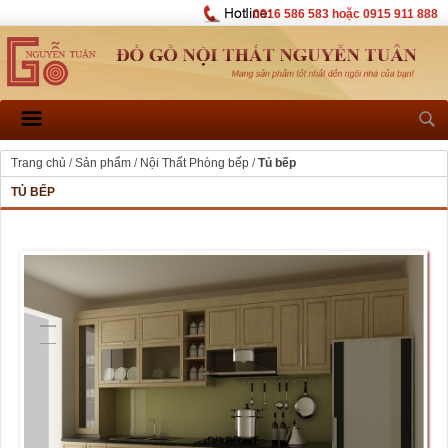
0916 586 583 hoặc 0915 911 888
Trang chủ
/
Sản phẩm
/
Nội Thất Phòng bếp
/
Tủ bếp
TỦ BẾP