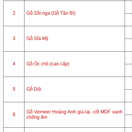
2
Gỗ Sồi nga (Gỗ Tần Bì)
3
Gỗ Sồi Mỹ
4
Gỗ Óc chó (cao cấp)
5
Gỗ Dổi
Gỗ Verneer Hoàng Anh gia lai, cốt MDF xanh
6
chống ẩm