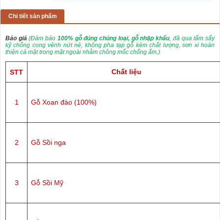
Chi tiết sản phẩm
Báo giá
(Đảm bảo
100% gỗ đúng chủng loại, gỗ nhập khẩu
, đã qua tẩm sấy
kỹ chống cong vênh nứt nẻ, không pha tạp gỗ kém chất lượng, sơn xi hoàn
thiện cả mặt trong mặt ngoài nhằm chông mốc chống ẩm.)
Chất liệu
STT
1
Gỗ Xoan đào (100%)
2
Gỗ Sồi nga
3
Gỗ Sồi Mỹ