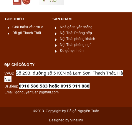
GIỚI THIỆU
SẢN PHẨM
Giới thiệu về đơn vị
Nhà gỗ truyền thống
Đồ gỗ Thạch Thất
Nội Thất Phòng bếp
Nội Thất phòng khách
Nội Thất phòng ngủ
Đồ gỗ tự nhiên
ĐỊA CHỈ CÔNG TY
Số 293, đường số 5 KCN xã Lam Sơn, Thạch Thất, Hà
VPGD
:
Nội
0916 586 583 hoặc 0915 911 888
Di động
:
Email
: gonguyentuan@gmail.com
©2013. Copyright by Đồ gỗ Nguyễn Tuân
Designed by Vinalink