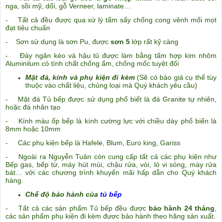
nga, sồi mỹ, dổi, gỗ Verneer, laminate…
- Tất cả đều được qua xử lý tẩm sấy chống cong vênh mối mọt
đạt tiêu chuẩn
- Sơn sử dụng là sơn Pu, được
sơn 5
lớp rất kỹ càng
- Đáy ngăn kéo và hậu tủ được làm bằng tấm hợp kim nhôm
Aluminilum có tính chất chống ẩm, chống mốc tuyệt
đối
Mặt đá, kính và phụ kiện đi kèm
(Sẽ có báo giá cụ thể tùy
thuộc vào chất liệu, chủng loại mà Quý khách yêu cầu)
- Mặt đá Tủ bếp được sử dụng phổ biết là đá Granite tự nhiên,
hoặc đá nhân tạo
- Kính màu ốp bếp là kính cường lực với chiều dày phổ biến là
8mm hoặc 10mm
- Các phụ kiện bếp là Hafele, Blum, Euro king, Gariss
- Ngoài ra Nguyễn Tuân còn cung cấp tất cả các phụ kiện như
Bếp gas, bếp từ, máy hút mùi, chậu rửa, vòi
, lò vi sóng, máy rửa
bát… với các chương trình khuyến mãi hấp dẫn cho Quý khách
hàng.
Chế độ bảo hành của
tủ bếp
-
Tất cả các sản phẩm Tủ bếp đều được
bảo hành 24 tháng
,
các sản phẩm phụ kiện đi kèm được bảo hành theo hãng sản xuất.