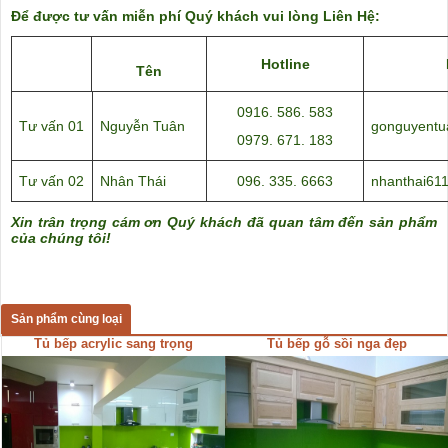
Để được tư vấn miễn phí Quý khách vui lòng Liên Hệ:
Hotline
Tên
0916. 586. 583
Tư vấn 01
Nguyễn Tuân
gonguyent
0979. 671. 183
Tư vấn 02
Nhân Thái
096. 335. 6663
nhanthai61
Xin trân trọng cám ơn Quý khách đã quan tâm đến sản phẩm
của chúng tôi!
Sản phẩm cùng loại
Tủ bếp acrylic sang trọng
Tủ bếp gỗ sồi nga đẹp