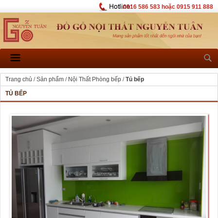
0916 586 583 hoặc 0915 911 888
Trang chủ
/
Sản phẩm
/
Nội Thất Phòng bếp
/
Tủ bếp
TỦ BẾP