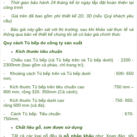
- Thời gian bảo hành 24 tháng kể từ ngày lắp đặt hoàn thiện tại
công trình
- Giá trên đã bao gồm phí thiết kế 2D, 3D (nếu Quý khách yêu
cầu)
- Báo giá này gần sát với thị trường, sau khi khảo sát thực tế và
thông qua bản vẽ thiết kế chúng tôi sẽ có báo giá chính thức
Quy cách Tủ bếp do công ty sản xuất
Kích thước tiêu chuẩn
-
Chiều cao Tủ bếp (cả Tủ bếp trên và Tủ bếp dưới) : 2200 -
2300mm (bao gồm cả phào, chỉ trang trí);
-
Khoảng cách Tủ bếp trên và Tủ bếp dưới : 600- 650
mm;
-
Kích thước Tủ bếp trên tiêu chuẩn cao :750 mm –
800 mm, rộng 320- 350mm (Cả cánh);
-
Kích thước Tủ bếp dưới cao : 750- 850,
rộng 600 mm (cả đá);
-
Cánh Tủ bếp: Tiêu chuẩn : 670-
750mm;
Chất liệu gỗ, sơn được sử dụng
-
Tất cả các loại gỗ đều là
gỗ nhập khẩu
như: Xoan đào, sồi