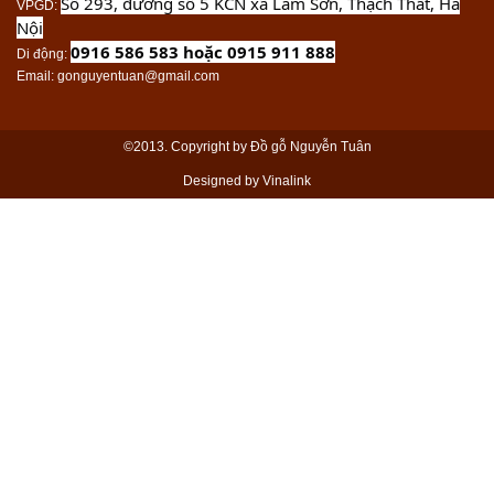
Số 293, đường số 5 KCN xã Lam Sơn, Thạch Thất, Hà
VPGD
:
Nội
0916 586 583 hoặc 0915 911 888
Di động
:
Email
: gonguyentuan@gmail.com
©2013. Copyright by Đồ gỗ Nguyễn Tuân
Designed by Vinalink