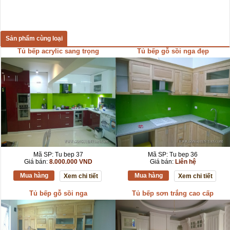
Sản phẩm cùng loại
Tủ bếp acrylic sang trọng
Tủ bếp gỗ sồi nga đẹp
Mã SP: Tu bep 37
Mã SP: Tu bep 36
Giá bán:
8.000.000 VND
Giá bán:
Liên hệ
Mua hàng
Mua hàng
Xem chi tiết
Xem chi tiết
Tủ bếp gỗ sồi nga
Tủ bếp sơn trắng cao cấp