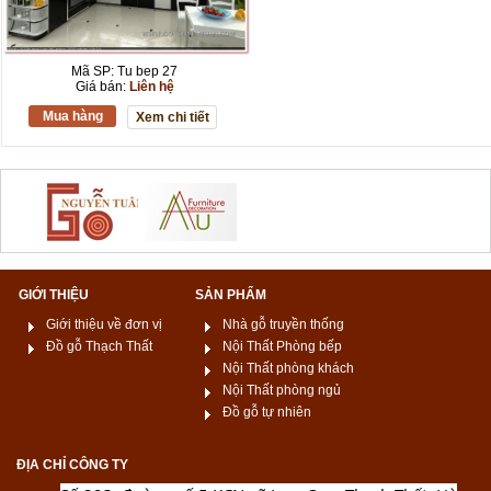
Mã SP: Tu bep 27
Giá bán:
Liên hệ
Mua hàng
Xem chi tiết
GIỚI THIỆU
SẢN PHẨM
Giới thiệu về đơn vị
Nhà gỗ truyền thống
Đồ gỗ Thạch Thất
Nội Thất Phòng bếp
Nội Thất phòng khách
Nội Thất phòng ngủ
Đồ gỗ tự nhiên
ĐỊA CHỈ CÔNG TY