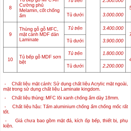
Tủ trên
2.500.000
Cường phủ
8
Melamin, cốt chống
Tủ dưới
3.000.000
ẩm
Tủ trên
3.400.000
Thùng gỗ gỗ MFC,
9
mặt cánh MDF dán
Laminate
Tủ dưới
3.900.000
Tủ trên
1.800.000
Tủ bếp gỗ MDF sơn
10
bệt
Tủ dưới
2.200.000
-
Chất liệu mặt cánh: Sử dụng chất liệu Acrylic mặt ngoài,
mặt trong sử dụng chất liệu Laminate kingdom.
-
Chất liệu thùng: MFC lõi xanh chống ẩm dày 18mm.
-
Chất liệu hậu: Tấm aluminium chống ẩm chống mốc rất
tốt.
-
Giá chưa bao gồm mặt đá, kích ốp bếp, thiết bị, phụ
kiện.