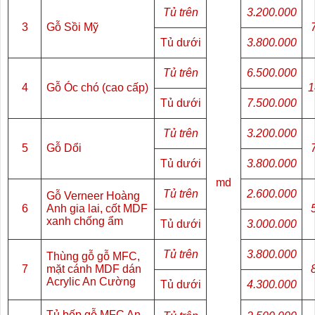
Tủ trên
3.200.000
3
Gỗ Sồi Mỹ
Tủ dưới
3.800.000
Tủ trên
6.500.000
4
Gỗ Óc chó (cao cấp)
1
Tủ dưới
7.500.000
Tủ trên
3.200.000
5
Gỗ Dổi
Tủ dưới
3.800.000
md
Tủ trên
2.600.000
Gỗ Verneer Hoàng
6
Anh gia lai, cốt MDF
xanh chống ẩm
Tủ dưới
3.000.000
Tủ trên
3.800.000
Thùng gỗ gỗ MFC,
7
mặt cánh MDF dán
Acrylic An Cường
Tủ dưới
4.300.000
Tủ bếp gỗ MFC An