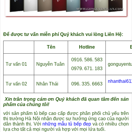
Để được tư vấn miễn phí Quý khách vui lòng Liên Hệ:
Tên
Hotline
0916. 586. 583
Tư vấn 01
Nguyễn Tuân
gonguyent
0979. 671. 183
nhanthai6
Tư vấn 02
Nhân Thái
096. 335. 6663
Xin trân trọng cám ơn Quý khách đã quan tâm đến sản
phẩm của chúng tôi!
với sản phẩm tủ bếp cao cấp được phân phối chủ yếu trên
thị trường Hà Nội nhận được sự hưởng ứng cao của người
dân thành thị. Với
những mẫu tủ bếp đẹp
và có nhiều chọn
lựa cho tất cả mọi người và hợp với mọi lứa tuổi.