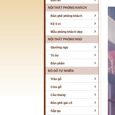
Bàn ăn
NỘI THẤT PHÒNG KHÁCH
Bàn ghế phòng khách
Kệ ti vi
Mẫu phòng khách đẹp
NỘI THẤT PHÒNG NGỦ
Giường ngủ
Tủ áo
Bàn phấn
ĐỒ GỖ TỰ NHIÊN
Trần gỗ
Cửa gỗ
Cầu thang
Bàn ghế giả cổ
Sập gụ