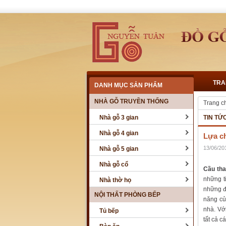
TRA
DANH MỤC SẢN PHẨM
NHÀ GỖ TRUYỀN THỐNG
Trang c
Nhà gỗ 3 gian
TIN TỨ
Nhà gỗ 4 gian
Lựa c
13/06/20
Nhà gỗ 5 gian
Nhà gỗ cổ
Cầu th
những t
Nhà thờ họ
những đ
NỘI THẤT PHÒNG BẾP
năng củ
nhà. Vớ
Tủ bếp
tất cả c