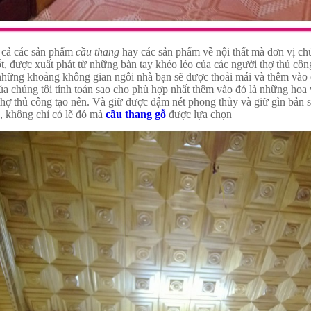
t cả các sản phẩm
cầu thang
hay các sản phẩm về nội thất mà đơn vị c
ốt, được xuất phát từ những bàn tay khéo léo của các người thợ thủ cô
 những khoảng không gian ngôi nhà bạn sẽ được thoải mái và thêm vào
của chúng tôi tính toán sao cho phù hợp nhất thêm vào đó là những hoa
thợ thủ công tạo nên. Và giữ được đậm nét phong thủy và giữ gìn bản 
c, không chỉ có lẽ đó mà
cầu thang gỗ
được lựa chọn