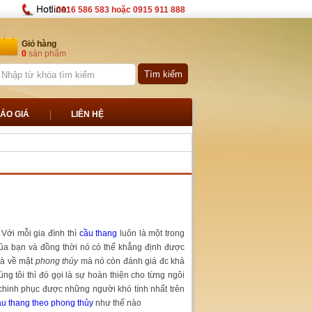
0916 586 583 hoặc 0915 911 888
Giỏ hàng
0
sản phẩm
ÁO GIÁ
LIÊN HỆ
 Với mỗi gia đình thì
cầu thang
luôn là một trong
ủa bạn và đồng thời nó có thể khẳng định được
là về mặt
phong thủy
mà nó còn đánh giá đc khả
g tôi thì đó gọi là sự hoàn thiện cho từng ngôi
 chinh phục được những người khó tính nhất trên
ầu thang theo phong thủy
như thế nào