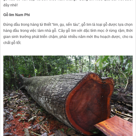
đây nhé!
Gỗ lim Nam Phi
Đứng đầu trong hàng tứ thiết “lim, gụ, sến táu”, gỗ lim là loại gỗ được lựa chọn
hàng đầu trong việc làm nhà gỗ. Cây gỗ lim với đặc tính mọc ở rừng rậm, thời
gian sinh trưởng phát triển chậm, phải nhiều năm mới thu hoạch được, cho ra
chất gỗ tốt.