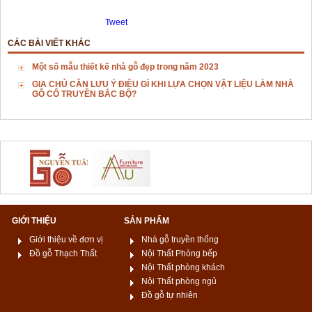
Tweet
CÁC BÀI VIẾT KHÁC
Một số mẫu thiết kế nhà gỗ đẹp trong năm 2023
GIA CHỦ CẦN LƯU Ý ĐIỀU GÌ KHI LỰA CHỌN VẬT LIỆU LÀM NHÀ
GỖ CỔ TRUYỀN BẮC BỘ?
GIỚI THIỆU
SẢN PHẨM
Giới thiệu về đơn vị
Nhà gỗ truyền thống
Đồ gỗ Thạch Thất
Nội Thất Phòng bếp
Nội Thất phòng khách
Nội Thất phòng ngủ
Đồ gỗ tự nhiên