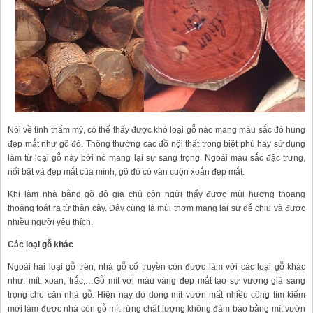
Nói về tính thẩm mỹ, có thể thấy được khó loại gỗ nào mang màu sắc đỏ hung
đẹp mắt như gõ đỏ. Thông thường các đồ nội thất trong biệt phủ hay sử dụng
làm từ loại gỗ này bởi nó mang lại sự sang trọng. Ngoài màu sắc đặc trưng,
nổi bật và đẹp mắt của mình, gõ đỏ có vân cuộn xoắn đẹp mắt.
Khi làm nhà bằng gõ đỏ gia chủ còn ngửi thấy được mùi hương thoang
thoảng toát ra từ thân cây. Đây cùng là mùi thơm mang lại sự dễ chịu và được
nhiều người yêu thích.
Các loại gỗ khác
Ngoài hai loại gỗ trên, nhà gỗ cổ truyền còn được làm với các loại gỗ khác
như: mít, xoan, trắc,…Gỗ mít với màu vàng đẹp mắt tạo sự vương giả sang
trọng cho căn nhà gỗ. Hiện nay do dòng mít vườn mất nhiều công tìm kiếm
mới làm được nhà còn gỗ mít rừng chất lượng không đảm bảo bằng mít vườn