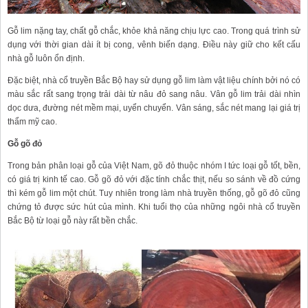
Gỗ lim nặng tay, chất gỗ chắc, khỏe khả năng chịu lực cao. Trong quá trình sử
dụng với thời gian dài ít bị cong, vênh biến dạng. Điều này giữ cho kết cấu
nhà gỗ luôn ổn định.
Đặc biệt, nhà cổ truyền Bắc Bộ hay sử dụng gỗ lim làm vật liệu chính bởi nó có
màu sắc rất sang trọng trải dài từ nâu đỏ sang nâu. Vân gỗ lim trải dài nhìn
dọc dưa, đường nét mềm mại, uyển chuyển. Vân sáng, sắc nét mang lại giá trị
thẩm mỹ cao.
Gỗ gõ đỏ
Trong bản phân loại gỗ của Việt Nam, gõ đỏ thuộc nhóm I tức loại gỗ tốt, bền,
có giá trị kinh tế cao. Gỗ gõ đỏ với đặc tính chắc thịt, nếu so sánh về đồ cứng
thì kém gỗ lim một chút. Tuy nhiên trong làm nhà truyền thống, gỗ gõ đỏ cũng
chứng tỏ được sức hút của mình. Khi tuổi thọ của những ngôi nhà cổ truyền
Bắc Bộ từ loại gỗ này rất bền chắc.