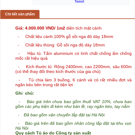
Tweet
Chi tiết sản phẩm
Giá: 4.000.000 VND/ 1m2
diện tích mặt cánh.
- Chất liệu cánh:100% gỗ sồi nga độ dày 18mm
- Chất liệu thùng: Gỗ sồi nga độ dày 18mm
- Hậu tủ: Tấm aluminium có tính chất chống ẩm chống
mốc rất hiệu quả
- Kích thước tủ: Rộng 2400mm, cao 2200mm, sâu 600m
(có thể thay đổi theo kích thước của gia chủ)
- Tủ
chia làm 3 buồng, 6 cánh và có rất nhiều đợt và
ngăn kéo bên trong rất tiện lợi
Ghi chú:
-
Báo giá trên chưa bao gồm thuế VAT 10%, chưa bao
gồm các phụ kiện đi kèm như bản lề, ray ngăn kéo, tay nắm
-
Đã bao gồm vận chuyển lắp đặt tại Hà Nội
-
Báo giá trên đã bao gồm nhân công lắp đặt tại khu vực
Hà Nội
Quy cách Tủ áo do Công ty sản xuất