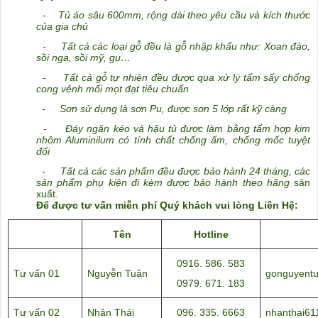
-
Tủ áo sâu 600mm, rộng dài theo yêu cầu và kích thước
của gia chủ
- Tất cả các loại gỗ đều là gỗ nhập khẩu như: Xoan đào,
sồi nga, sồi mỹ, gụ…
- Tất cả gỗ tự nhiên đều được qua xử lý tẩm sấy chống
cong vênh mối mọt đạt tiêu chuẩn
- Sơn sử dụng là sơn Pu, được sơn 5 lớp rất kỹ càng
- Đáy ngăn kéo và hậu tủ được làm bằng tấm hợp kim
nhôm Aluminilum có tính chất chống ẩm, chống mốc tuyệt
đối
- Tất cả các sản phẩm đều được bảo hành 24 tháng, các
sản phẩm phụ kiện đi kèm được bảo hành theo hãng
sản
xuất.
Để được tư vấn miễn phí Quý khách vui lòng Liên Hệ:
Tên
Hotline
0916. 586. 583
Tư vấn 01
Nguyễn Tuân
gonguyent
0979. 671. 183
Tư vấn 02
Nhân Thái
096. 335. 6663
nhanthai6