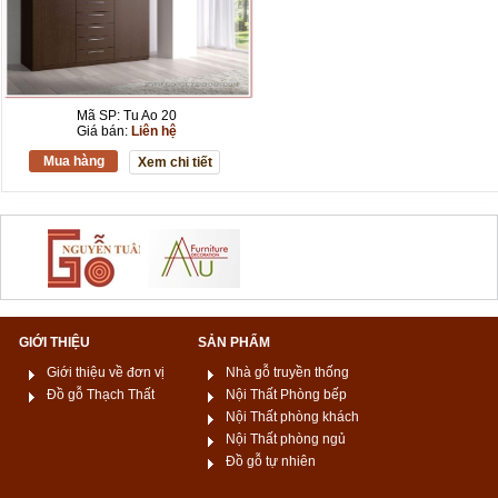
Mã SP: Tu Ao 20
Giá bán:
Liên hệ
Mua hàng
Xem chi tiết
GIỚI THIỆU
SẢN PHẨM
Giới thiệu về đơn vị
Nhà gỗ truyền thống
Đồ gỗ Thạch Thất
Nội Thất Phòng bếp
Nội Thất phòng khách
Nội Thất phòng ngủ
Đồ gỗ tự nhiên