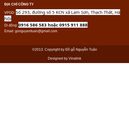
ĐỊA CHỈ CÔNG TY
Số 293, đường số 5 KCN xã Lam Sơn, Thạch Thất, Hà
VPGD
:
Nội
0916 586 583 hoặc 0915 911 888
Di động
:
Email
: gonguyentuan@gmail.com
©2013. Copyright by Đồ gỗ Nguyễn Tuân
Designed by Vinalink