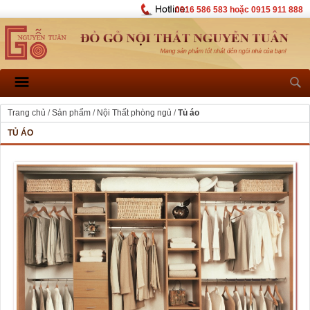
0916 586 583 hoặc 0915 911 888
Trang chủ
/
Sản phẩm
/
Nội Thất phòng ngủ
/
Tủ áo
TỦ ÁO