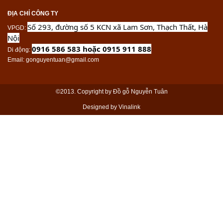
ĐỊA CHỈ CÔNG TY
Số 293, đường số 5 KCN xã Lam Sơn, Thạch Thất, Hà
VPGD
:
Nội
0916 586 583 hoặc 0915 911 888
Di động
:
Email
: gonguyentuan@gmail.com
©2013. Copyright by Đồ gỗ Nguyễn Tuân
Designed by Vinalink