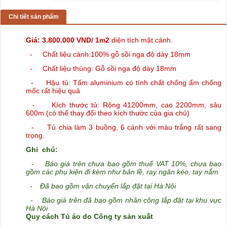
Chi tiết sản phẩm
Giá: 3.800.000 VND/ 1m2
diện tích mặt cánh.
- Chất liệu cánh:100% gỗ sồi nga độ dày 18mm
- Chất liệu thùng: Gỗ sồi nga độ dày 18mm
- Hậu tủ: Tấm aluminium có tính chất chống ẩm chống
mốc rất hiệu quả
- Kích thước tủ: Rộng 41200mm, cao 2200mm, sâu
600m (có thể thay đổi theo kích thước của gia chủ)
- Tủ
chia làm 3 buồng, 6 cánh với màu trắng rất sang
trọng.
Ghi chú:
-
Báo giá trên chưa bao gồm thuế VAT 10%, chưa bao
gồm các phụ kiện đi kèm như bản lề, ray ngăn kéo, tay nắm
-
Đã bao gồm vận chuyển lắp đặt tại Hà Nội
-
Báo giá trên đã bao gồm nhân công lắp đặt tại khu vực
Hà Nội
Quy cách Tủ áo do Công ty sản xuất