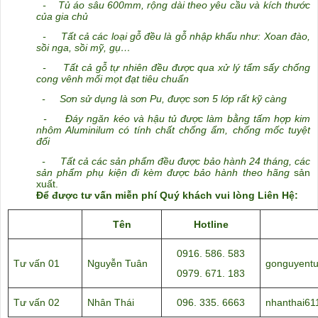
-
Tủ áo sâu 600mm, rộng dài theo yêu cầu và kích thước
của gia chủ
- Tất cả các loại gỗ đều là gỗ nhập khẩu như: Xoan đào,
sồi nga, sồi mỹ, gụ…
- Tất cả gỗ tự nhiên đều được qua xử lý tẩm sấy chống
cong vênh mối mọt đạt tiêu chuẩn
- Sơn sử dụng là sơn Pu, được sơn 5 lớp rất kỹ càng
- Đáy ngăn kéo và hậu tủ được làm bằng tấm hợp kim
nhôm Aluminilum có tính chất chống ẩm, chống mốc tuyệt
đối
- Tất cả các sản phẩm đều được bảo hành 24 tháng, các
sản phẩm phụ kiện đi kèm được bảo hành theo hãng
sản
xuất.
Để được tư vấn miễn phí Quý khách vui lòng Liên Hệ:
Tên
Hotline
0916. 586. 583
Tư vấn 01
Nguyễn Tuân
gonguyent
0979. 671. 183
Tư vấn 02
Nhân Thái
096. 335. 6663
nhanthai6