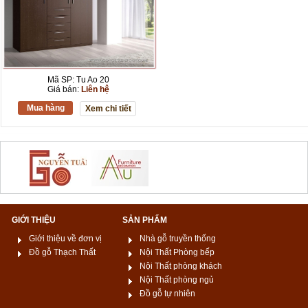
Mã SP: Tu Ao 20
Giá bán:
Liên hệ
Mua hàng
Xem chi tiết
GIỚI THIỆU
SẢN PHẨM
Giới thiệu về đơn vị
Nhà gỗ truyền thống
Đồ gỗ Thạch Thất
Nội Thất Phòng bếp
Nội Thất phòng khách
Nội Thất phòng ngủ
Đồ gỗ tự nhiên