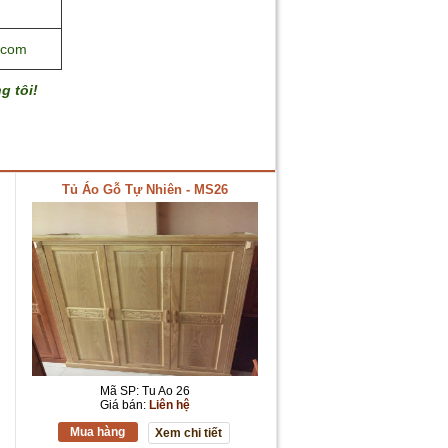
.com
g tôi!
Tủ Áo Gỗ Tự Nhiên - MS26
Mã SP: Tu Ao 26
Giá bán:
Liên hệ
Mua hàng
Xem chi tiết