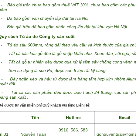
-
Báo giá trên chưa bao gồm thuế VAT 10%, chưa bao gồm các phụ k
nắm
-
Đã bao gồm vận chuyển lắp đặt tại Hà Nội
-
Báo giá trên đã bao gồm nhân công lắp đặt tại khu vực Hà Nội
Quy cách Tủ áo do Công ty sản xuất
-
Tủ áo sâu 600mm, rộng dài theo yêu cầu và kích thước của gia ch
- Tất cả các loại gỗ đều là gỗ nhập khẩu như: Xoan đào, sồi nga, s
- Tất cả gỗ tự nhiên đều được qua xử lý tẩm sấy chống cong vênh m
- Sơn sử dụng là sơn Pu, được sơn 5 lớp rất kỹ càng
- Đáy ngăn kéo và hậu tủ được làm bằng tấm hợp kim nhôm Alumin
tuyệt đối
- Tất cả các sản phẩm đều được bảo hành 24 tháng, các sản phẩ
hãng
sản xuất .
Để được tư vấn miễn phí Quý khách vui lòng Liên Hệ:
Tên
Hotline
Email
0916. 586. 583
n 01
Nguyễn Tuân
gonguyentuan@gma