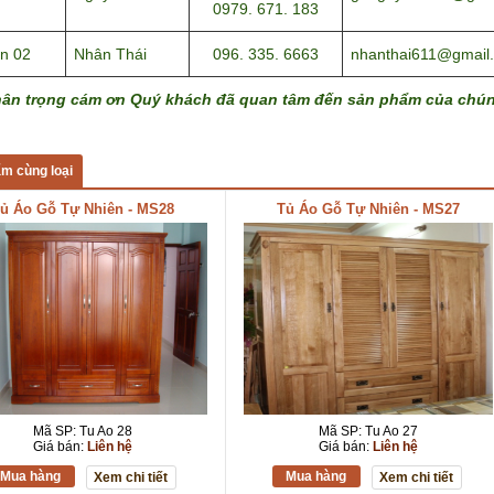
0979. 671. 183
n 02
Nhân Thái
096. 335. 6663
nhanthai611@gmail
hân trọng cám ơn Quý khách đã quan tâm đến sản phẩm của chún
m cùng loại
ủ Áo Gỗ Tự Nhiên - MS28
Tủ Áo Gỗ Tự Nhiên - MS27
Mã SP: Tu Ao 28
Mã SP: Tu Ao 27
Giá bán:
Liên hệ
Giá bán:
Liên hệ
Mua hàng
Mua hàng
Xem chi tiết
Xem chi tiết