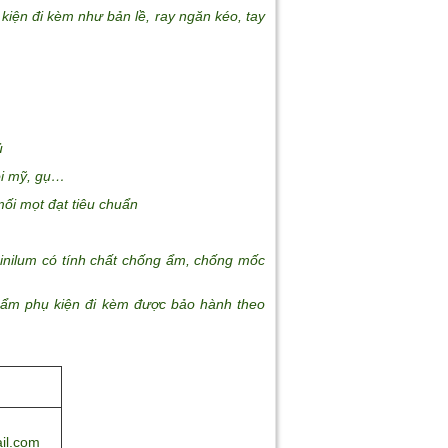
iện đi kèm như bản lề, ray ngăn kéo, tay
ủ
ồi mỹ, gụ…
ối mọt đạt tiêu chuẩn
ilum có tính chất chống ẩm, chống mốc
m phụ kiện đi kèm được bảo hành theo
il.com