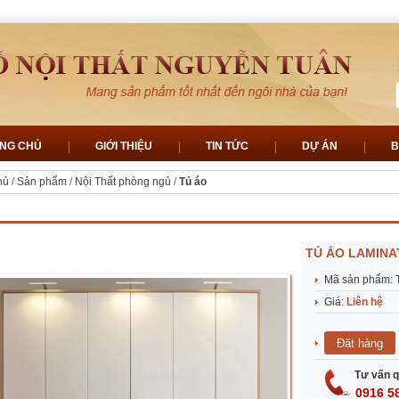
NG CHỦ
GIỚI THIỆU
TIN TỨC
DỰ ÁN
B
hủ
/
Sản phẩm
/
Nội Thất phòng ngủ
/
Tủ áo
TỦ ÁO LAMINA
Mã sản phẩm: 
Giá:
Liên hệ
Tư vấn q
0916 5