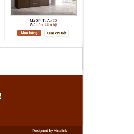
Mã SP: Tu Ao 20
Giá bán:
Liên hệ
Mua hàng
Xem chi tiết
i
Designed by Vinalink