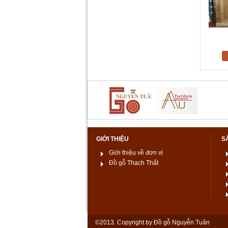
GIỚI THIỆU
S
Giới thiệu về đơn vị
Đồ gỗ Thạch Thất
©2013. Copyright by Đồ gỗ Nguyễn Tuân