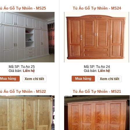
ủ Áo Gỗ Tự Nhiên - MS25
Tủ Áo Gỗ Tự Nhiên - MS24
Mã SP: Tu Ao 25
Mã SP: Tu Ao 24
Giá bán:
Liên hệ
Giá bán:
Liên hệ
Mua hàng
Mua hàng
Xem chi tiết
Xem chi tiết
ủ Áo Gỗ Tự Nhiên - MS22
Tủ Áo Gỗ Tự Nhiên - MS21