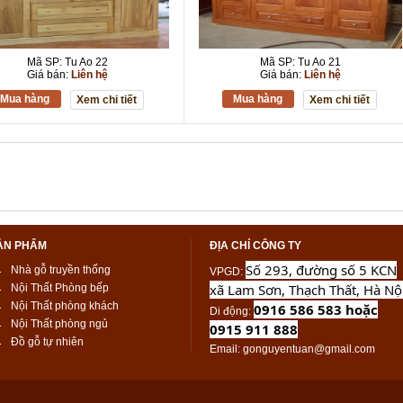
Mã SP: Tu Ao 22
Mã SP: Tu Ao 21
Giá bán:
Liên hệ
Giá bán:
Liên hệ
Mua hàng
Mua hàng
Xem chi tiết
Xem chi tiết
ẢN PHẨM
ĐỊA CHỈ CÔNG TY
Số 293, đường số 5 KCN
Nhà gỗ truyền thống
VPGD
:
xã Lam Sơn, Thạch Thất, Hà Nộ
Nội Thất Phòng bếp
Nội Thất phòng khách
0916 586 583 hoặc
Di động
:
Nội Thất phòng ngủ
0915 911 888
Đồ gỗ tự nhiên
Email
: gonguyentuan@gmail.com