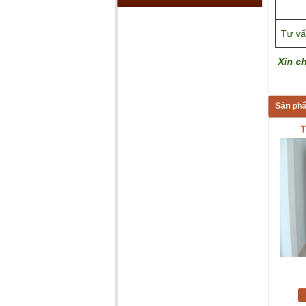
Tư vấ
Xin c
Sản phẩ
T