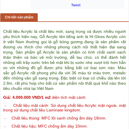
Tweet
Chi tiết sản phẩm
Chất liệu Acrylic là chất liệu mới, sang trọng và được nhiều người
yêu thích hiện nay
,
Gỗ Acrylic tên tiếng anh là Hi Gloss Acrylic còn
ở việt Nam thường gọi là gỗ bóng gương đang là sản phẩm rất
đượng ưu thích cho những phong cách nội thất hiện đại sang
trọng. Sản phẩm gỗ Acrylic là sản phẩm có tính chất xanh sạch
thân thiện và bảo vệ môi trường, dễ lau chùi, có thể đánh hết
những vết trầy xước trên bề mặt khi bị xước nhẹ vượt trội hơn hẳn
so với những đồ gỗ được phủ bằng bất cứ loại sơn nào. Màu
sắc gỗ Acrylic rất phong phú đa với 36 màu từ màu trơn, metalic
đến những vân gỗ sang trọng. Đặc biệt có loại có chiều dài lên tới
2.8m, rất phù hợp cho bất cứ sản phẩm nội thất quá khổ nào theo
tiêu chuẩn nhà tại Việt Nam
Giá: 4.000.000 VND/1 m2
diện tích mặt cánh
-
Chất liệu mặt cánh: Sử dụng chất liệu Acrylic mặt ngoài, mặt
trong sử dụng chất liệu Laminate kingdom.
-
Chất liệu thùng: MFC lõi xanh chống ẩm dày 18mm.
-
Chất liệu hậu: MFC chống ẩm dày 10mm.