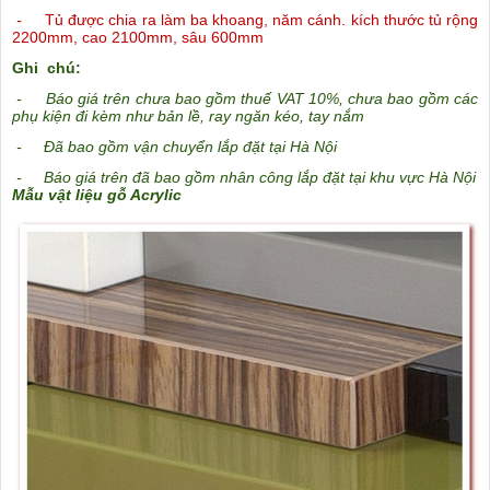
-
Tủ được chia ra làm ba khoang, năm cánh. kích thước tủ rộng
2200mm, cao 2100mm, sâu 600mm
Ghi chú:
-
Báo giá trên chưa bao gồm thuế VAT 10%, chưa bao gồm các
phụ kiện đi kèm như bản lề, ray ngăn kéo, tay nắm
-
Đã bao gồm vận chuyển lắp đặt tại Hà Nội
-
Báo giá trên đã bao gồm nhân công lắp đặt tại khu vực Hà Nội
Mẫu vật liệu gỗ Acrylic