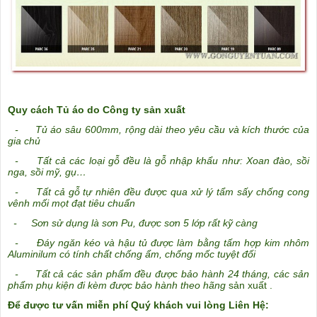
Quy cách Tủ áo do Công ty sản xuất
-
Tủ áo sâu 600mm, rộng dài theo yêu cầu và kích thước của
gia chủ
- Tất cả các loại gỗ đều là gỗ nhập khẩu như: Xoan đào, sồi
nga, sồi mỹ, gụ…
- Tất cả gỗ tự nhiên đều được qua xử lý tẩm sấy chống cong
vênh mối mọt đạt tiêu chuẩn
- Sơn sử dụng là sơn Pu, được sơn 5 lớp rất kỹ càng
- Đáy ngăn kéo và hậu tủ được làm bằng tấm hợp kim nhôm
Aluminilum có tính chất chống ẩm, chống mốc tuyệt đối
- Tất cả các sản phẩm đều được bảo hành 24 tháng, các sản
phẩm phụ kiện đi kèm được bảo hành theo hãng
sản xuất .
Để được tư vấn miễn phí Quý khách vui lòng Liên Hệ: