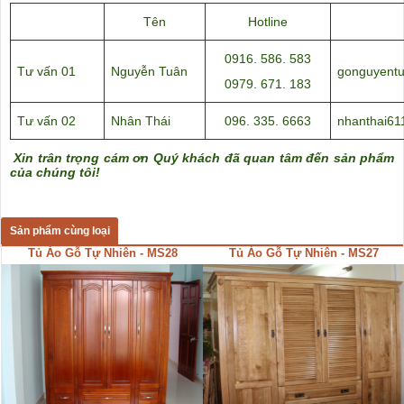
Tên
Hotline
0916. 586. 583
Tư vấn 01
Nguyễn Tuân
gonguyent
0979. 671. 183
Tư vấn 02
Nhân Thái
096. 335. 6663
nhanthai6
Xin trân trọng cám ơn Quý khách đã quan tâm đến sản phẩm
của chúng tôi!
Sản phẩm cùng loại
Tủ Áo Gỗ Tự Nhiên - MS28
Tủ Áo Gỗ Tự Nhiên - MS27