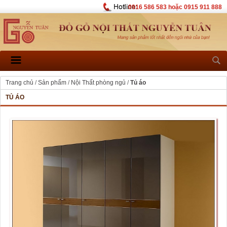
0916 586 583 hoặc 0915 911 888
Trang chủ
/
Sản phẩm
/
Nội Thất phòng ngủ
/
Tủ áo
TỦ ÁO