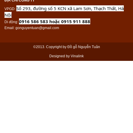
ĐỊA CHỈ CÔNG TY
Số 293, đường số 5 KCN xã Lam Sơn, Thạch Thất, Hà
VPGD
:
Nội
0916 586 583 hoặc 0915 911 888
Di động
:
Email
: gonguyentuan@gmail.com
©2013. Copyright by Đồ gỗ Nguyễn Tuân
Designed by Vinalink