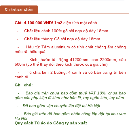
Chi tiết sản phẩm
Giá: 4.100.000 VND/ 1m2
diện tích mặt cánh.
- Chất liệu cánh:100% gỗ sồi nga độ dày 18mm
- Chất liệu thùng: Gỗ sồi nga độ dày 18mm
- Hậu tủ:
Tấm aluminium có tính chất chống ẩm chống
mốc rất hiệu quả
- Kích thước tủ: Rộng 41200mm, cao 2200mm, sâu
600m (có thể thay đổi theo kích thước của gia chủ)
- Tủ
chia làm 2 buồng, 4 cánh và có bàn trang trí bên
cạnh tủ.
Ghi chú:
-
Báo giá trên chưa bao gồm thuế VAT 10%, chưa bao
gồm các phụ kiện đi kèm như bản lề, ray ngăn kéo, tay nắm
-
Đã bao gồm vận chuyển lắp đặt tại Hà Nội
-
Báo giá trên đã bao gồm nhân công lắp đặt tại khu vực
Hà Nội
Quy cách Tủ áo do Công ty sản xuất