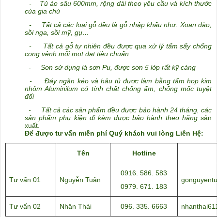
-
Tủ áo sâu 600mm, rộng dài theo yêu cầu và kích thước
của gia chủ
- Tất cả các loại gỗ đều là gỗ nhập khẩu như: Xoan đào,
sồi nga, sồi mỹ, gụ…
- Tất cả gỗ tự nhiên đều được qua xử lý tẩm sấy chống
cong vênh mối mọt đạt tiêu chuẩn
- Sơn sử dụng là sơn Pu, được sơn 5 lớp rất kỹ càng
- Đáy ngăn kéo và hậu tủ được làm bằng tấm hợp kim
nhôm Aluminilum có tính chất chống ẩm, chống mốc tuyệt
đối
- Tất cả các sản phẩm đều được bảo hành 24 tháng, các
sản phẩm phụ kiện đi kèm được bảo hành theo hãng
sản
xuất.
Để được tư vấn miễn phí Quý khách vui lòng Liên Hệ:
Tên
Hotline
0916. 586. 583
Tư vấn 01
Nguyễn Tuân
gonguyent
0979. 671. 183
Tư vấn 02
Nhân Thái
096. 335. 6663
nhanthai6