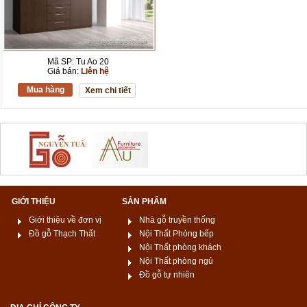
Mã SP: Tu Ao 20
Giá bán:
Liên hệ
Mua hàng
Xem chi tiết
GIỚI THIỆU
SẢN PHẨM
Giới thiệu về đơn vị
Nhà gỗ truyền thống
Đồ gỗ Thạch Thất
Nội Thất Phòng bếp
Nội Thất phòng khách
Nội Thất phòng ngủ
Đồ gỗ tự nhiên