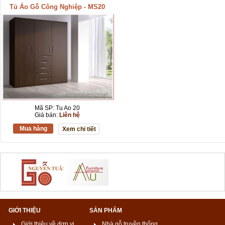
Tủ Áo Gỗ Công Nghiệp - MS20
Mã SP: Tu Ao 20
Giá bán:
Liên hệ
Mua hàng
Xem chi tiết
GIỚI THIỆU
SẢN PHẨM
Giới thiệu về đơn vị
Nhà gỗ truyền thống