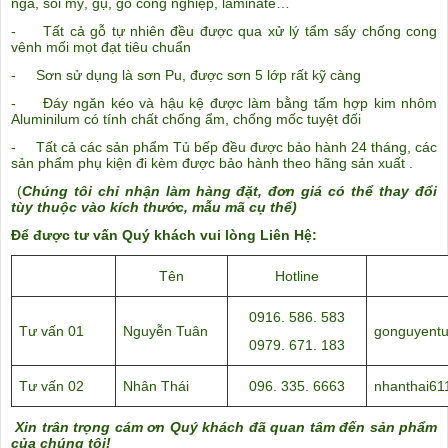
nga, sồi mỹ, gụ, gỗ công nghiệp, laminate…
- Tất cả gỗ tự nhiên đều được qua xử lý tẩm sấy chống cong
vênh mối mọt đạt tiêu chuẩn
- Sơn sử dụng là sơn Pu, được sơn 5 lớp rất kỹ càng
- Đáy ngăn kéo và hậu kệ được làm bằng tấm hợp kim nhôm
Aluminilum có tính chất chống ẩm, chống mốc tuyệt đối
- Tất cả các sản phẩm Tủ bếp đều được bảo hành 24 tháng, các
sản phẩm phụ kiện đi kèm được bảo hành theo hãng sản xuất .
(
Chúng tôi chỉ nhận làm hàng đặt, đơn giá có thể thay đổi
tùy thuộc vào kích thước, mẫu mã cụ thể)
Để được tư vấn Quý khách vui lòng Liên Hệ:
Tên
Hotline
0916. 586. 583
Tư vấn 01
Nguyễn Tuân
gonguyent
0979. 671. 183
Tư vấn 02
Nhân Thái
096. 335. 6663
nhanthai6
Xin trân trọng cám ơn Quý khách đã quan tâm đến sản phẩm
của chúng tôi!