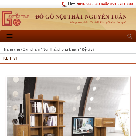
0916 586 583 hoặc 0915 911 888
Trang chủ
/
Sản phẩm
/
Nội Thất phòng khách
/
Kệ ti vi
KỆ TI VI