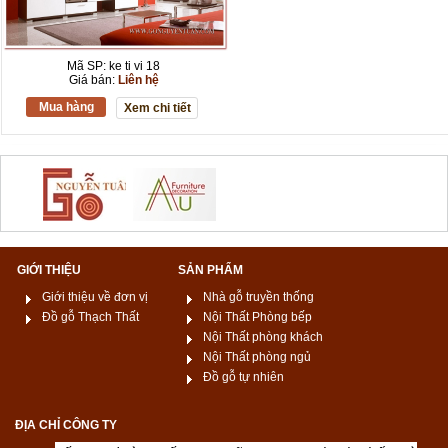
Mã SP: ke ti vi 18
Giá bán:
Liên hệ
Mua hàng
Xem chi tiết
GIỚI THIỆU
SẢN PHẨM
Giới thiệu về đơn vị
Nhà gỗ truyền thống
Đồ gỗ Thạch Thất
Nội Thất Phòng bếp
Nội Thất phòng khách
Nội Thất phòng ngủ
Đồ gỗ tự nhiên
ĐỊA CHỈ CÔNG TY