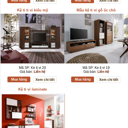
Mua hàng
Mua hàng
Xem chi tiết
Xem chi tiết
Kệ ti ti vi kiểu mỹ
Mẫu kệ ti vi gỗ óc chó
Mã SP: Ke ti vi 20
Mã SP: Ke ti vi 19
Giá bán:
Liên hệ
Giá bán:
Liên hệ
Mua hàng
Mua hàng
Xem chi tiết
Xem chi tiết
Kệ ti vi laminate