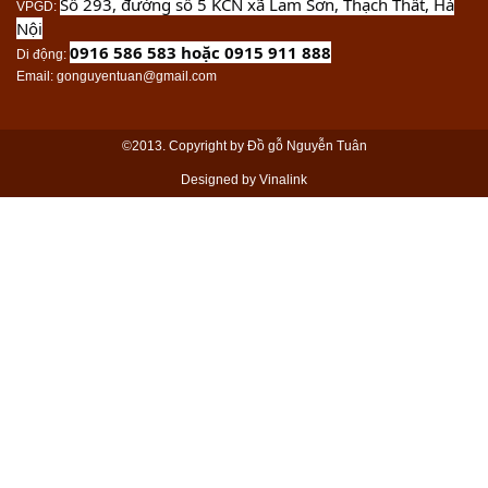
Số 293, đường số 5 KCN xã Lam Sơn, Thạch Thất, Hà
VPGD
:
Nội
0916 586 583 hoặc 0915 911 888
Di động
:
Email
: gonguyentuan@gmail.com
©2013. Copyright by Đồ gỗ Nguyễn Tuân
Designed by Vinalink