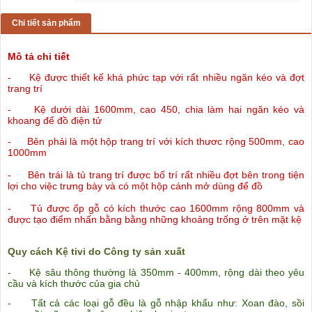
Chi tiết sản phẩm
Mô tả chi tiết
- Kệ được thiết kế khá phức tạp với rất nhiều ngăn kéo và đợt
trang trí
-
Kệ dưới dài 1600mm
, cao 450, chia làm hai ngăn kéo và
khoang để đồ điện tử
- Bên phải là một hộp trang trí với kích thươc rộng 500mm, cao
1000mm
- Bên trái là tủ trang trí được bố trí rất nhiều đợt bên trong tiện
lợi cho việc trưng bày và có một hộp cánh mở dùng để đồ
- Tủ được ốp gỗ có kích thước cao 1600mm rộng 800mm và
được tạo điểm nhấn bằng bằng những khoảng trống ở trên mặt kệ
Quy
cách Kệ tivi do Công ty sản xuất
- Kệ sâu thông thường là 350mm - 400mm, rộng dài theo yêu
cầu và kích thước của gia chủ
- Tất cả các loại gỗ đều là gỗ nhập khẩu như: Xoan đào, sồi