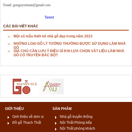
Email: gonguyentuan@gmail.com
Tweet
CÁC BÀI VIẾT KHÁC
Một số mẫu thiết kế nhà gỗ đẹp trong năm 2023
NHỮNG LOẠI GỖ LÝ TƯỞNG THƯỜNG ĐƯỢC SỬ DỤNG LÀM NHÀ
GỖ
GIA CHỦ CẦN LƯU Ý ĐIỀU GÌ KHI LỰA CHỌN VẬT LIỆU LÀM NHÀ
GỖ CỔ TRUYỀN BẮC BỘ?
GIỚI THIỆU
SẢN PHẨM
Giới thiệu về đơn vị
Nhà gỗ truyền thống
Đồ gỗ Thạch Thất
Nội Thất Phòng bếp
Nội Thất phòng khách