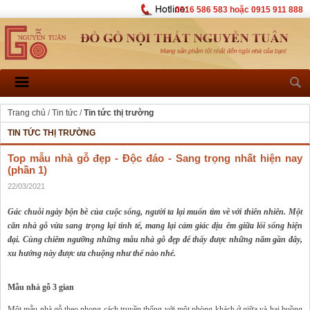
0916 586 583 hoặc 0915 911 888
Trang chủ
/
Tin tức
/
Tin tức thị trường
TIN TỨC THỊ TRƯỜNG
Top mẫu nhà gỗ đẹp - Độc đáo - Sang trọng nhất hiện nay
(phần 1)
22/03/2021
Gác chuỗi ngày bộn bề của cuộc sống, người ta lại muốn tìm về với thiên nhiên. Một
căn nhà gỗ vừa sang trọng lại tinh tế, mang lại cảm giác dịu êm giữa lối sống hiện
đại. Cùng chiêm ngưỡng những mẫu nhà gỗ đẹp để thấy được những năm gần đây,
xu hướng này được ưa chuộng như thế nào nhé.
Mẫu nhà gỗ 3 gian
Một mẫu nhà gỗ theo phong cách truyền thống với một phòng khách ở giữa và hai buồng