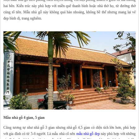
hai bên. Kiến trúc này phù hợp với miền quê thanh bình hoặc nhà thờ họ, từ đường thờ
cúng tổ tiên. Mẫu nhà gỗ này không quá hào nhoáng, không bề thế nhưng mang lại vẻ
đẹp bình dị, trang nghiêm.
Mẫu nhà gỗ 4 gian, 5 gian
Cũng tương tự như nhà gỗ 3 gian nhưng nhà gỗ 4,5 gian có diện tích lớn hơn, phù hợp
với gia đình có từ 5-6 người. Là mẫu nhà cổ nên
mẫu nhà gỗ đẹp
này phù hợp với những