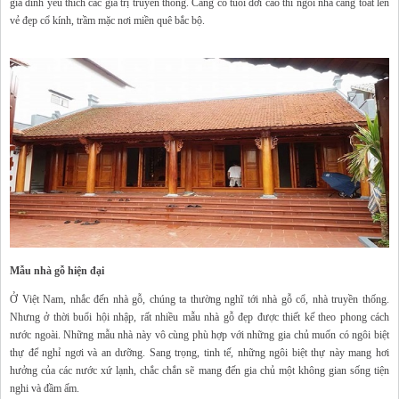
gia đình yêu thích các giá trị truyền thống. Càng có tuổi đời cao thì ngôi nhà càng toát lên
vẻ đẹp cổ kính, trầm mặc nơi miền quê bắc bộ.
Mẫu nhà gỗ hiện đại
Ở Việt Nam, nhắc đến nhà gỗ, chúng ta thường nghĩ tới nhà gỗ cổ, nhà truyền thống.
Nhưng ở thời buổi hội nhập, rất nhiều mẫu nhà gỗ đẹp được thiết kế theo phong cách
nước ngoài. Những mẫu nhà này vô cùng phù hợp với những gia chủ muốn có ngôi biệt
thự để nghỉ ngơi và an dưỡng. Sang trọng, tinh tế, những ngôi biệt thự này mang hơi
hưởng của các nước xứ lạnh, chắc chắn sẽ mang đến gia chủ một không gian sống tiện
nghi và đầm ấm.