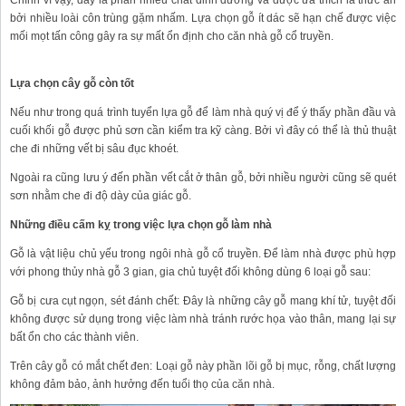
Chính vì vậy, đây là phần nhiều chất dinh dưỡng và được ưa thích là thức ăn
bởi nhiều loài côn trùng gặm nhấm. Lựa chọn gỗ ít dác sẽ hạn chế được việc
mối mọt tấn công gây ra sự mất ổn định cho căn nhà gỗ cổ truyền.
Lựa chọn cây gỗ còn tốt
Nếu như trong quá trình tuyển lựa gỗ để làm nhà quý vị để ý thấy phần đầu và
cuối khối gỗ được phủ sơn cần kiểm tra kỹ càng. Bởi vì đây có thể là thủ thuật
che đi những vết bị sâu đục khoét.
Ngoài ra cũng lưu ý đến phần vết cắt ở thân gỗ, bởi nhiều người cũng sẽ quét
sơn nhằm che đi độ dày của giác gỗ.
Những điều cấm kỵ trong việc lựa chọn gỗ làm nhà
Gỗ là vật liệu chủ yếu trong ngôi nhà gỗ cổ truyền. Để làm nhà được phù hợp
với phong thủy nhà gỗ 3 gian, gia chủ tuyệt đối không dùng 6 loại gỗ sau:
Gỗ bị cưa cụt ngọn, sét đánh chết: Đây là những cây gỗ mang khí tử, tuyệt đối
không được sử dụng trong việc làm nhà tránh rước họa vào thân, mang lại sự
bất ổn cho các thành viên.
Trên cây gỗ có mắt chết đen: Loại gỗ này phần lõi gỗ bị mục, rỗng, chất lượng
không đảm bảo, ảnh hưởng đến tuổi thọ của căn nhà.