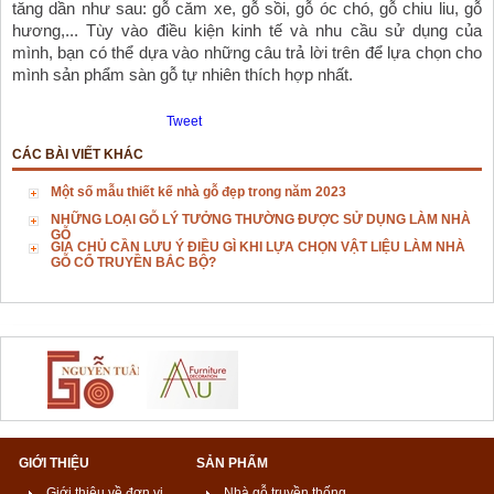
tăng dần như sau: gỗ căm xe, gỗ sồi, gỗ óc chó, gỗ chiu liu, gỗ 
hương,... Tùy vào điều kiện kinh tế và nhu cầu sử dụng của 
mình, bạn có thể dựa vào những câu trả lời trên để lựa chọn cho 
mình sản phẩm sàn gỗ tự nhiên thích hợp nhất. 
Tweet
CÁC BÀI VIẾT KHÁC
Một số mẫu thiết kế nhà gỗ đẹp trong năm 2023
NHỮNG LOẠI GỖ LÝ TƯỞNG THƯỜNG ĐƯỢC SỬ DỤNG LÀM NHÀ
GỖ
GIA CHỦ CẦN LƯU Ý ĐIỀU GÌ KHI LỰA CHỌN VẬT LIỆU LÀM NHÀ
GỖ CỔ TRUYỀN BẮC BỘ?
GIỚI THIỆU
SẢN PHẨM
Giới thiệu về đơn vị
Nhà gỗ truyền thống