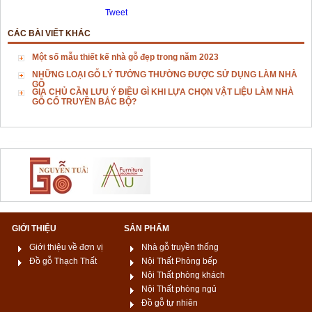
Tweet
CÁC BÀI VIẾT KHÁC
Một số mẫu thiết kế nhà gỗ đẹp trong năm 2023
NHỮNG LOẠI GỖ LÝ TƯỞNG THƯỜNG ĐƯỢC SỬ DỤNG LÀM NHÀ
GỖ
GIA CHỦ CẦN LƯU Ý ĐIỀU GÌ KHI LỰA CHỌN VẬT LIỆU LÀM NHÀ
GỖ CỔ TRUYỀN BẮC BỘ?
GIỚI THIỆU
SẢN PHẨM
Giới thiệu về đơn vị
Nhà gỗ truyền thống
Đồ gỗ Thạch Thất
Nội Thất Phòng bếp
Nội Thất phòng khách
Nội Thất phòng ngủ
Đồ gỗ tự nhiên