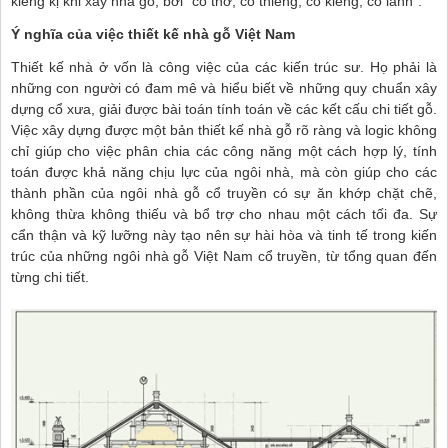
kiêng kị khi xây nhà gỗ, bởi “có thờ, có thiêng, có kiêng, có lành”.
Ý nghĩa của việc thiết kế nhà gỗ Việt Nam
Thiết kế nhà ở vốn là công việc của các kiến trúc sư. Họ phải là
những con người có đam mê và hiểu biết về những quy chuẩn xây
dựng cổ xưa, giải được bài toán tính toán về các kết cấu chi tiết gỗ.
Việc xây dựng được một bản thiết kế nhà gỗ rõ ràng và logic không
chỉ giúp cho việc phân chia các công năng một cách hợp lý, tính
toán được khả năng chịu lực của ngôi nhà, mà còn giúp cho các
thành phần của ngôi nhà gỗ cổ truyền có sự ăn khớp chặt chẽ,
không thừa không thiếu và bổ trợ cho nhau một cách tối đa. Sự
cẩn thận và kỹ lưỡng này tạo nên sự hài hòa và tinh tế trong kiến
trúc của những ngôi nhà gỗ Việt Nam cổ truyền, từ tổng quan đến
từng chi tiết.