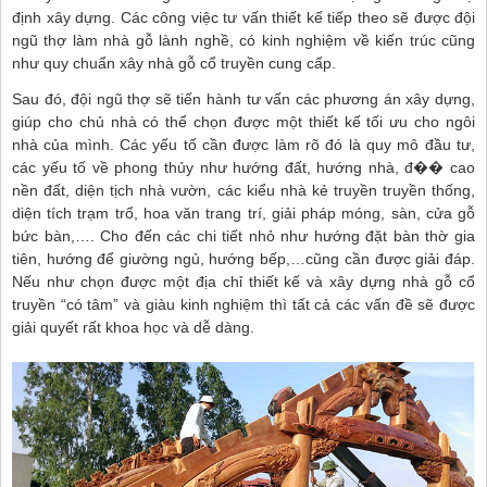
định xây dựng. Các công việc tư vấn thiết kế tiếp theo sẽ được đội
ngũ thợ làm nhà gỗ lành nghề, có kinh nghiệm về kiến trúc cũng
như quy chuẩn xây nhà gỗ cổ truyền cung cấp.
Sau đó, đội ngũ thợ sẽ tiến hành tư vấn các phương án xây dựng,
giúp cho chủ nhà có thể chọn được một thiết kế tối ưu cho ngôi
nhà của mình. Các yếu tố cần được làm rõ đó là quy mô đầu tư,
các yếu tố về phong thủy như hướng đất, hướng nhà, đ�� cao
nền đất, diện tịch nhà vườn, các kiểu nhà kẻ truyền truyền thống,
diện tích trạm trổ, hoa văn trang trí, giải pháp móng, sàn, cửa gỗ
bức bàn,…. Cho đến các chi tiết nhỏ như hướng đặt bàn thờ gia
tiên, hướng để giường ngủ, hướng bếp,…cũng cần được giải đáp.
Nếu như chọn được một địa chỉ thiết kế và xây dựng nhà gỗ cổ
truyền “có tâm” và giàu kinh nghiệm thì tất cả các vấn đề sẽ được
giải quyết rất khoa học và dễ dàng.