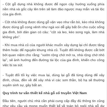
- Cột gỗ dựng nhà không được để ngọn cây hướng xuống phía
nền nhà và gốc cây lên trên sẽ làm đảo ngược may mắn và tài lộc
của gia đình.
- Cột nhà không được dùng gỗ vặn vẹo như rắn bò, kèo nhà không
được dùng gỗ cong vênh như ngà voi dễ gây bất ổn cho cuộc sống
gia đình, bởi dân gian có câu: “cột xà leo, kéo song ngà, làm nhà
không yên”.
- Khi mua nhà cũ của người khác muốn xây dựng lại chỉ được tăng
thêm hoặc để nguyên khung nhà cũ. Tuyệt đối không được cắt bớt
bởi quan niệm cho rằng: “vườn rộng chớ mở ra, nhà rộng chớ nhỏ
lại”, sẽ ảnh hưởng đến đường tài lộc của gia đình, khiến cho công
việc bị sa sút.
- Tuyệt đối tối kỵ việc mua lại, dùng lại gỗ đã từng dùng để xây
đình, chùa, đền về để xây nhà vì các sơn thần, bộ hạ sẽ thường
xuyên sinh sự, gây bất an.
Quy trình tư vấn thiết kế nhà gỗ cổ truyền Việt Nam
Đầu tiên, người chủ nhà cần phải cung cấp đầy đủ thông tin cũng
như yêu cầu và mong muốn thiết kế về toàn bộ ngôi nhà gỗ dự