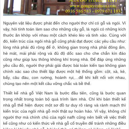
Nguyên vật liệu được phát đến cho người thợ chỉ có gỗ và ngói. Vì
vậy, hỏi tính toán làm sao cho những cây gỗ, lá ngói có những kích
thước ăn khớp với nhau một cách khéo léo và tinh xảo. Cùng với
đó, kiến trúc của ngôi nhà gỗ cũng phải đạt được các yêu cầu như:
lòng nhà phải đủ rộng để ở, không gian trong nhà phải đông ấm,
hè mát, mái phải rộng và đủ độ dốc sao cho che chắn kín đáo
cũng như giúp lưu thông không khí trong nhà. Để đáp ứng những
yêu cầu đó, người thợ phải giải được bài toán kiến tạo không gian
chính xác sao cho thiết lập được một hệ thống gồm: cột, xà, kẻ,
bẩy, câu đàu, con rường, hoành rụi,…để khi kết nối với nhau,
chúng tạo nên một kết câu vững chắc và bề thế.
Thiết kế nhà gỗ Việt Nam là bước đầu tiên, cũng là bước quan
trọng nhất trong toàn bộ quá trình làm nhà. Chỉ khi bản thiết kế
nhà gỗ thể hiện được một sơ đồ tư duy rõ ràng và rành mạch thì
kiến trúc của ngôi nhà gỗ mới thật sự hoàn hảo. Vì vậy, không chỉ
người thợ mà chính chủ của ngôi nafh cũng nên biết về việc thiết
kế cũng như có kiến thức về nhà gỗ cổ truyền để tránh những điều