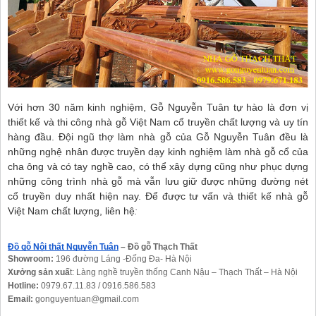
Với hơn 30 năm kinh nghiệm, Gỗ Nguyễn Tuân tự hào là đơn vị
thiết kế và thi công nhà gỗ Việt Nam cổ truyền chất lượng và uy tín
hàng đầu. Đội ngũ thợ làm nhà gỗ của Gỗ Nguyễn Tuân đều là
những nghệ nhân được truyền dạy kinh nghiệm làm nhà gỗ cổ của
cha ông và có tay nghề cao, có thể xây dựng cũng như phục dựng
những công trình nhà gỗ mà vẫn lưu giữ được những đường nét
cổ truyền duy nhất hiện nay. Để được tư vấn và thiết kế nhà gỗ
Việt Nam chất lượng, liên hệ
:
Đồ gỗ Nội thất Nguyễn Tuân
 – Đồ gỗ Thạch Thất 
Showroom:
 196 đường Láng -Đống Đa- Hà Nội
Xưởng sản xuấ
t: Làng nghề truyền thống Canh Nậu – Thạch Thất – Hà Nội
Hotline:
 0979.67.11.83 / 0916.586.583
Email: 
gonguyentuan@gmail.com