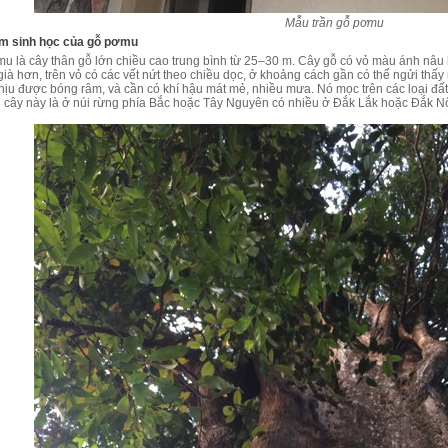
Mẫu trần gỗ pơmu
m sinh học của gỗ pơmu
 là cây thân gỗ lớn chiều cao trung bình từ 25–30 m. Cây gỗ có vỏ màu ánh nâu ho
già hơn, trên vỏ có các vết nứt theo chiều dọc, ở khoảng cách gần có thể ngửi thấ
hịu được bóng râm, và cần có khí hậu mát mẻ, nhiều mưa. Nó mọc trên các loại đất
ài cây này là ở núi rừng phía Bắc hoặc Tây Nguyên có nhiều ở Đắk Lắk hoặc Đắk N