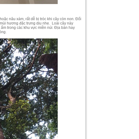
ặc nâu xám, rất dễ bị tróc khi cây còn non. Đối
y mùi hương đặc trưng dịu nhẹ. Loài cây này
 ẩm trong các khu vực miền núi. Địa bàn hay
ông.