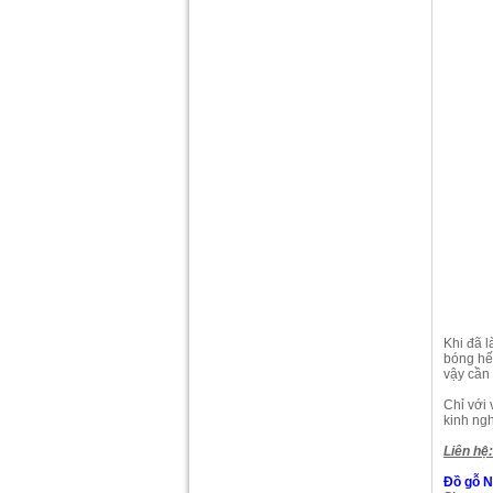
Khi đã 
bóng hết
vậy cần
Chỉ với
kinh ng
Liên hệ
Đồ gỗ N