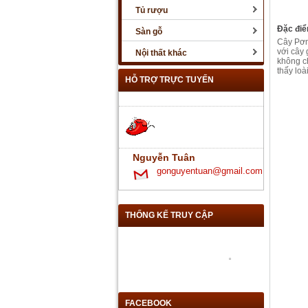
Tủ rượu
Đặc điể
Sàn gỗ
Cây Pơmu
với cây 
Nội thất khác
không c
thấy lo
HỖ TRỢ TRỰC TUYẾN
Nguyễn Tuân
gonguyentuan@gmail.com
THỐNG KẾ TRUY CẬP
FACEBOOK