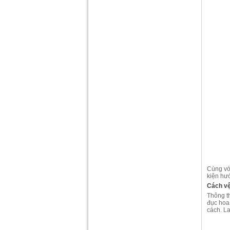
Cùng vớ
kiện hư
Cách vệ
Thông th
đục hoa
cách. La