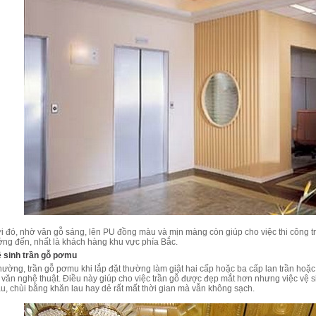
i đó, nhờ vân gỗ sáng, lên PU đồng màu và mịn màng còn giúp cho việc thi công
ớng đến, nhất là khách hàng khu vực phía Bắc.
 sinh trần gỗ pơmu
ường, trần gỗ pơmu khi lắp đặt thường làm giật hai cấp hoặc ba cấp lan trần hoặc 
 văn nghệ thuật. Điều này giúp cho việc trần gỗ được đẹp mắt hơn nhưng việc vệ s
u, chùi bằng khăn lau hay dẻ rất mất thời gian mà vẫn không sạch.