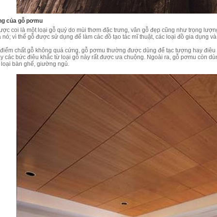
ng của gỗ pơmu
ợc coi là một loại gỗ quý do mùi thơm đặc trưng, vân gỗ đẹp cũng như trọng lượn
 nó; vì thế gỗ được sử dụng để làm các đồ tạo tác mĩ thuật, các loại đồ gia dụng và 
 điểm chất gỗ không quá cứng, gỗ pơmu thường được dùng để tạc tượng hay điêu
y các bức điêu khắc từ loại gỗ này rất được ưa chuộng. Ngoài ra, gỗ pơmu còn dùn
 loại bàn ghế, giường ngủ.