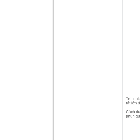
Trên in
rất lớn
Cách du
phun qua