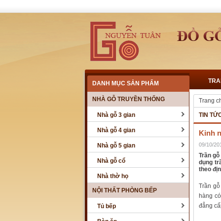
TRA
DANH MỤC SẢN PHẨM
NHÀ GỖ TRUYỀN THỐNG
Trang c
Nhà gỗ 3 gian
TIN TỨ
Nhà gỗ 4 gian
Kinh 
09/10/20
Nhà gỗ 5 gian
Trần gỗ
Nhà gỗ cổ
dụng tr
theo đị
Nhà thờ họ
Trần gỗ
NỘI THẤT PHÒNG BẾP
hàng có 
đẳng cấ
Tủ bếp