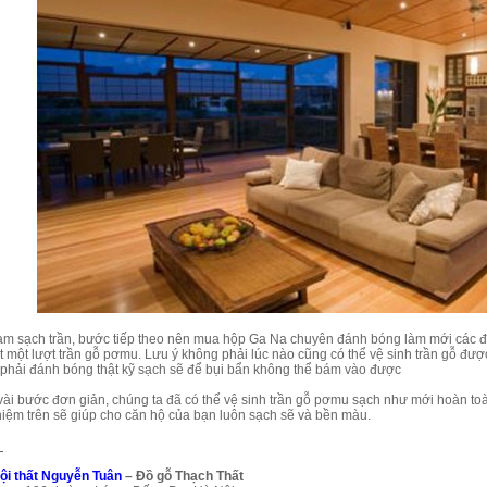
làm sạch trần, bước tiếp theo nên mua hộp Ga Na chuyên đánh bóng làm mới các
 một lượt trần gỗ pơmu. Lưu ý không phải lúc nào cũng có thể vệ sinh trần gỗ được
 phải đánh bóng thật kỹ sạch sẽ để bụi bẩn không thể bám vào được
 vài bước đơn giản, chúng ta đã có thể vệ sinh trần gỗ pơmu sạch như mới hoàn t
hiệm trên sẽ giúp cho căn hộ của bạn luôn sạch sẽ và bền màu.
:
ội thất Nguyễn Tuân
– Đồ gỗ Thạch Thất