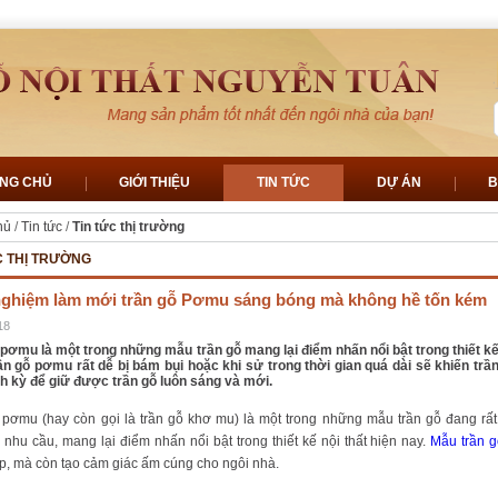
NG CHỦ
GIỚI THIỆU
TIN TỨC
DỰ ÁN
B
hủ
/
Tin tức
/
Tin tức thị trường
C THỊ TRƯỜNG
nghiệm làm mới trần gỗ Pơmu sáng bóng mà không hề tốn kém
18
 pơmu là một trong những mẫu trần gỗ mang lại điểm nhấn nổi bật trong thiết kế n
ần gỗ pơmu rất dễ bị bám bụi hoặc khi sử trong thời gian quá dài sẽ khiến trầ
nh kỳ để giữ được trần gỗ luôn sáng và mới.
 pơmu (hay còn gọi là trần gỗ khơ mu) là một trong những mẫu trần gỗ đang 
nhu cầu, mang lại điểm nhấn nổi bật trong thiết kế nội thất hiện nay.
Mẫu trần 
p, mà còn tạo cảm giác ấm cúng cho ngôi nhà.