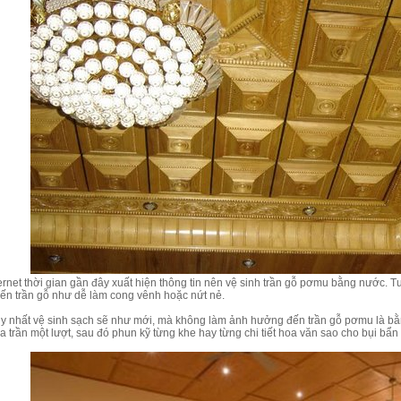
ternet thời gian gần đây xuất hiện thông tin nên vệ sinh trần gỗ pơmu bằng nước.
 đến trần gỗ như dễ làm cong vênh hoặc nứt nẻ.
y nhất vệ sinh sạch sẽ như mới, mà không làm ảnh hưởng đến trần gỗ pơmu là b
 trần một lượt, sau đó phun kỹ từng khe hay từng chi tiết hoa văn sao cho bụi bẩ