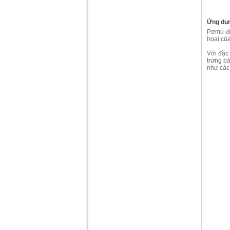
Ứng dụ
Pơmu đư
hoại của
Với đặc
trưng bà
như các