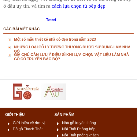
ở đâu uy tín. và tìm ra
cách lựa chọn tủ bếp đẹp
Tweet
CÁC BÀI VIẾT KHÁC
Một số mẫu thiết kế nhà gỗ đẹp trong năm 2023
NHỮNG LOẠI GỖ LÝ TƯỞNG THƯỜNG ĐƯỢC SỬ DỤNG LÀM NHÀ
GỖ
GIA CHỦ CẦN LƯU Ý ĐIỀU GÌ KHI LỰA CHỌN VẬT LIỆU LÀM NHÀ
GỖ CỔ TRUYỀN BẮC BỘ?
GIỚI THIỆU
SẢN PHẨM
Giới thiệu về đơn vị
Nhà gỗ truyền thống
Đồ gỗ Thạch Thất
Nội Thất Phòng bếp
Nội Thất phòng khách