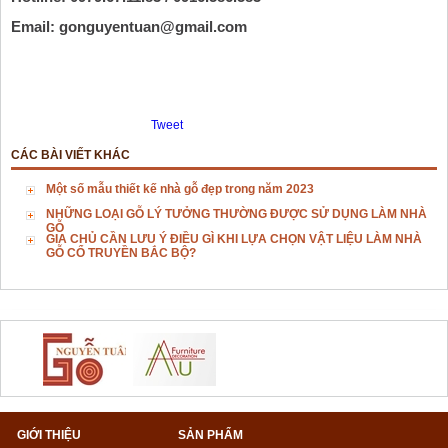
Email:
 gonguyentuan@gmail.com
Tweet
CÁC BÀI VIẾT KHÁC
Một số mẫu thiết kế nhà gỗ đẹp trong năm 2023
NHỮNG LOẠI GỖ LÝ TƯỞNG THƯỜNG ĐƯỢC SỬ DỤNG LÀM NHÀ
GỖ
GIA CHỦ CẦN LƯU Ý ĐIỀU GÌ KHI LỰA CHỌN VẬT LIỆU LÀM NHÀ
GỖ CỔ TRUYỀN BẮC BỘ?
GIỚI THIỆU
SẢN PHẨM