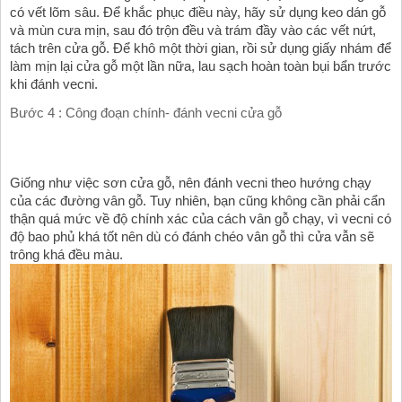
có vết lõm sâu. Để khắc phục điều này, hãy sử dụng keo dán gỗ 
và mùn cưa mịn, sau đó trộn đều và trám đầy vào các vết nứt, 
tách trên cửa gỗ. Để khô một thời gian, rồi sử dụng giấy nhám để 
làm mịn lại cửa gỗ một lần nữa, lau sạch hoàn toàn bụi bẩn trước 
khi đánh vecni.
Bước 4 : Công đoạn chính- đánh vecni cửa gỗ
Giống như việc sơn cửa gỗ, nên đánh vecni theo hướng chạy 
của các đường vân gỗ. Tuy nhiên, bạn cũng không cần phải cẩn 
thận quá mức về độ chính xác của cách vân gỗ chạy, vì vecni có 
độ bao phủ khá tốt nên dù có đánh chéo vân gỗ thì cửa vẫn sẽ 
trông khá đều màu. 