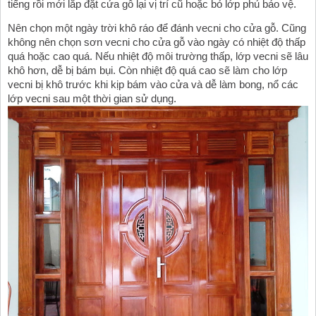
tiếng rồi mới lắp đặt cửa gỗ lại vị trí cũ hoặc bỏ lớp phủ bảo vệ. 
Nên chọn một ngày trời khô ráo để đánh vecni cho cửa gỗ. Cũng 
không nên chọn sơn vecni cho cửa gỗ vào ngày có nhiệt độ thấp 
quá hoặc cao quá. Nếu nhiệt độ môi trường thấp, lớp vecni sẽ lâu 
khô hơn, dễ bị bám bụi. Còn nhiệt độ quá cao sẽ làm cho lớp 
vecni bị khô trước khi kịp bám vào cửa và dễ làm bong, nổ các 
lớp vecni sau một thời gian sử dụng. 