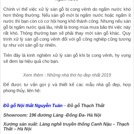
Chính vì thế việc xử lý sàn gỗ bị cong vênh do ngấm nước khó 
hơn thông thường. Nếu sàn gỗ mới bị ngấm nước hoặc ngấm ít 
nước thì bạn còn có cơ hội hong khô thành công. Nhưng nếu sàn 
gỗ bị ngấm nước quá lâu, nhất là trong mùa mưa bão thì việc này 
rất khó. Thông thường bạn sẽ phải thay mới sàn gỗ khác. Quy 
trình xử lý sàn gỗ cong vênh đối với gỗ công nghiệp cũng tương 
tự như với sàn gỗ tự nhiên.
Trên đây là kinh nghiệm xử lý sàn gỗ khi bị cong vênh, hy vọng 
sẽ đem lại hiệu quả cho bạn.
Xem thêm : Những nhà thờ họ đẹp nhất 2019
Để được tư vấn gợi ý và thiết kế các mẫu nhà gỗ đẹp, hợp 
phong thủy, l
iên hệ:
Đồ gỗ Nội thất Nguyễn Tuân
 – 
Đồ gỗ Thạch Thất
Showroom:
 196 đường Láng -Đống Đa- Hà Nội
Xưởng sản xuất:
 Làng nghề truyền thống Canh Nậu – Thạch 
Thất – Hà Nội