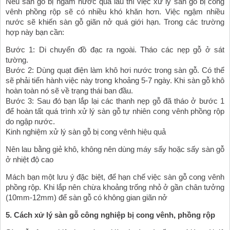
Nếu sàn gỗ bị ngâm nước quá lâu thì việc xử lý sàn gỗ bị cong 
vênh phồng rộp sẽ có nhiều khó khăn hơn. Việc ngậm nhiều 
nước sẽ khiến sàn gỗ giãn nở quá giới hạn. Trong các trường 
hợp này bạn cần:
Bước 1: Di chuyển đồ đạc ra ngoài. Tháo các nẹp gỗ ở sát 
tường.
Bước 2: Dùng quạt điện làm khô hơi nước trong sàn gỗ. Có thể 
sẽ phải tiến hành việc này trong khoảng 5-7 ngày. Khi sàn gỗ khô 
hoàn toàn nó sẽ về trạng thái ban đầu.
Bước 3: Sau đó bạn lắp lại các thanh nẹp gỗ đã tháo ở bước 1 
để hoàn tất quá trình xử lý sàn gỗ tự nhiên cong vênh phồng rộp 
do ngập nước.
Kinh nghiệm xử lý sàn gỗ bị cong vênh hiệu quả
Nên lau bằng giẻ khô, không nên dùng máy sấy hoặc sấy sàn gỗ 
ở nhiệt độ cao
Mách bạn một lưu ý đặc biệt, để hạn chế việc sàn gỗ cong vênh 
phồng rộp. Khi lắp nên chừa khoảng trống nhỏ ở gần chân tưởng 
(10mm-12mm) để sàn gỗ có không gian giãn nở
5. Cách xử lý sàn gỗ công nghiệp bị cong vênh, phồng rộp 