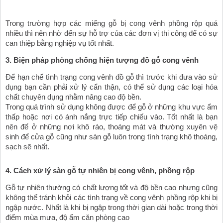
Trong trường hợp các miếng gỗ bị cong vênh phồng rộp quá 
nhiều thì nên nhờ đến sự hỗ trợ của các đơn vị thi công để có sự 
can thiệp bằng nghiệp vụ tốt nhất.
3. Biện pháp phòng chống hiện tượng đồ gỗ cong vênh
Để hạn chế tình trạng cong vênh đồ gỗ thì trước khi đưa vào sử 
dụng bạn cần phải xử lý cẩn thận, có thể sử dụng các loại hóa 
chất chuyên dụng nhằm nâng cao độ bền.
Trong quá trình sử dụng không được để gỗ ở những khu vực ẩm 
thấp hoặc nơi có ánh nắng trực tiếp chiếu vào. Tốt nhất là bạn 
nên để ở những nơi khô ráo, thoáng mát và thường xuyên vệ 
sinh để cửa gỗ cũng như sàn gỗ luôn trong tình trạng khô thoáng, 
sạch sẽ nhất.
4. Cách xử lý sàn gỗ tự nhiên bị cong vênh, phồng rộp 
Gỗ tự nhiên thường có chất lượng tốt và độ bền cao nhưng cũng 
không thể tránh khỏi các tình trạng về cong vênh phồng rộp khi bị 
ngập nước. Nhất là khi bị ngập trong thời gian dài hoặc trong thời 
điểm mùa mưa, độ ẩm căn phòng cao