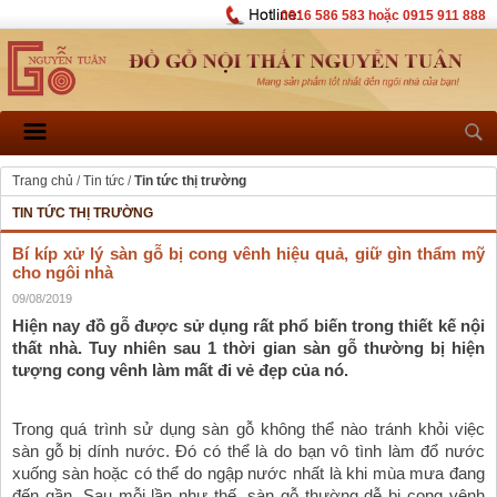
0916 586 583 hoặc 0915 911 888
Trang chủ
/
Tin tức
/
Tin tức thị trường
TIN TỨC THỊ TRƯỜNG
Bí kíp xử lý sàn gỗ bị cong vênh hiệu quả, giữ gìn thẩm mỹ
cho ngôi nhà
09/08/2019
Hiện nay đồ gỗ được sử dụng rất phổ biến trong thiết kế nội 
thất nhà. Tuy nhiên sau 1 thời gian sàn gỗ thường bị hiện 
tượng cong vênh làm mất đi vẻ đẹp của nó.
Trong quá trình sử dụng sàn gỗ không thể nào tránh khỏi việc 
sàn gỗ bị dính nước. Đó có thể là do bạn vô tình làm đổ nước 
xuống sàn hoặc có thể do ngập nước nhất là khi mùa mưa đang 
đến gần. Sau mỗi lần như thế, sàn gỗ thường dễ bị cong vênh 