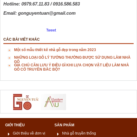
Hotline:
 0979.67.11.83 / 0916.586.583
Email:
 gonguyentuan@gmail.com
Tweet
CÁC BÀI VIẾT KHÁC
Một số mẫu thiết kế nhà gỗ đẹp trong năm 2023
NHỮNG LOẠI GỖ LÝ TƯỞNG THƯỜNG ĐƯỢC SỬ DỤNG LÀM NHÀ
GỖ
GIA CHỦ CẦN LƯU Ý ĐIỀU GÌ KHI LỰA CHỌN VẬT LIỆU LÀM NHÀ
GỖ CỔ TRUYỀN BẮC BỘ?
GIỚI THIỆU
SẢN PHẨM
Giới thiệu về đơn vị
Nhà gỗ truyền thống