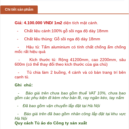
Chi tiết sản phẩm
Giá: 4.100.000 VND/ 1m2
diện tích mặt cánh.
- Chất liệu cánh:100% gỗ sồi nga độ dày 18mm
- Chất liệu thùng: Gỗ sồi nga độ dày 18mm
- Hậu tủ:
Tấm aluminium có tính chất chống ẩm chống
mốc rất hiệu quả
- Kích thước tủ: Rộng 41200mm, cao 2200mm, sâu
600m (có thể thay đổi theo kích thước của gia chủ)
- Tủ
chia làm 2 buồng, 4 cánh và có bàn trang trí bên
cạnh tủ.
Ghi chú:
-
Báo giá trên chưa bao gồm thuế VAT 10%, chưa bao
gồm các phụ kiện đi kèm như bản lề, ray ngăn kéo, tay nắm
-
Đã bao gồm vận chuyển lắp đặt tại Hà Nội
-
Báo giá trên đã bao gồm nhân công lắp đặt tại khu vực
Hà Nội
Quy cách Tủ áo do Công ty sản xuất