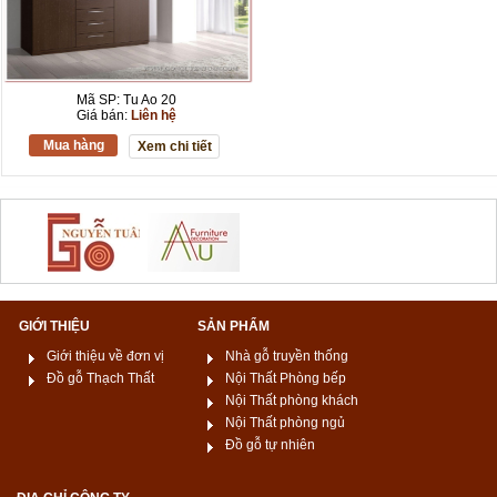
Mã SP: Tu Ao 20
Giá bán:
Liên hệ
Mua hàng
Xem chi tiết
GIỚI THIỆU
SẢN PHẨM
Giới thiệu về đơn vị
Nhà gỗ truyền thống
Đồ gỗ Thạch Thất
Nội Thất Phòng bếp
Nội Thất phòng khách
Nội Thất phòng ngủ
Đồ gỗ tự nhiên