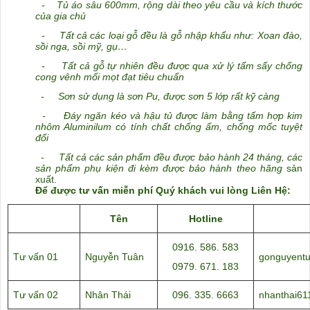
-
Tủ áo sâu 600mm, rộng dài theo yêu cầu và kích thước
của gia chủ
- Tất cả các loại gỗ đều là gỗ nhập khẩu như: Xoan đào,
sồi nga, sồi mỹ, gụ…
- Tất cả gỗ tự nhiên đều được qua xử lý tẩm sấy chống
cong vênh mối mọt đạt tiêu chuẩn
- Sơn sử dụng là sơn Pu, được sơn 5 lớp rất kỹ càng
- Đáy ngăn kéo và hậu tủ được làm bằng tấm hợp kim
nhôm Aluminilum có tính chất chống ẩm, chống mốc tuyệt
đối
- Tất cả các sản phẩm đều được bảo hành 24 tháng, các
sản phẩm phụ kiện đi kèm được bảo hành theo hãng
sản
xuất.
Để được tư vấn miễn phí Quý khách vui lòng Liên Hệ:
Tên
Hotline
0916. 586. 583
Tư vấn 01
Nguyễn Tuân
gonguyent
0979. 671. 183
Tư vấn 02
Nhân Thái
096. 335. 6663
nhanthai6