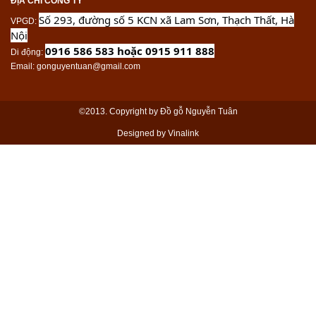
ĐỊA CHỈ CÔNG TY
Số 293, đường số 5 KCN xã Lam Sơn, Thạch Thất, Hà
VPGD
:
Nội
0916 586 583 hoặc 0915 911 888
Di động
:
Email
: gonguyentuan@gmail.com
©2013. Copyright by Đồ gỗ Nguyễn Tuân
Designed by Vinalink