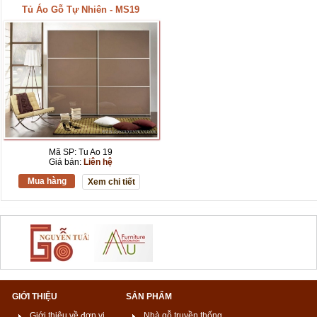
Tủ Áo Gỗ Tự Nhiên - MS19
Mã SP: Tu Ao 19
Giá bán:
Liên hệ
Mua hàng
Xem chi tiết
GIỚI THIỆU
SẢN PHẨM
Giới thiệu về đơn vị
Nhà gỗ truyền thống