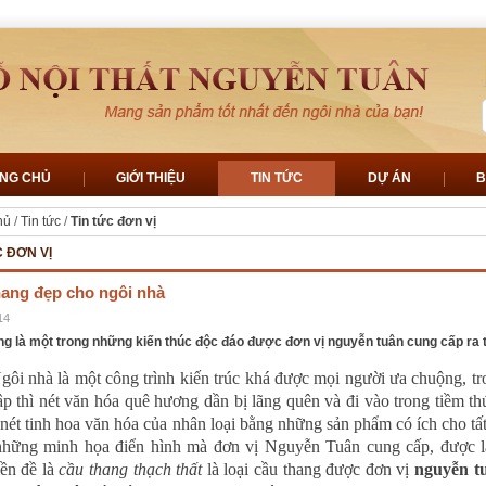
NG CHỦ
GIỚI THIỆU
TIN TỨC
DỰ ÁN
B
hủ
/
Tin tức
/
Tin tức đơn vị
C ĐƠN VỊ
hang đẹp cho ngôi nhà
14
ng là một trong những kiến thúc độc đáo được đơn vị nguyễn tuân cung cấp ra 
hà là một công trình kiến trúc khá được mọi người ưa chuộng, trong
ập thì nét văn hóa quê hương dần bị lãng quên và đi vào trong tiềm th
nét tinh hoa văn hóa của nhân loại bằng những sản phẩm có ích cho t
những minh họa điển hình mà đơn vị Nguyễn Tuân cung cấp, được l
iền đề là
cầu thang thạch thất
là loại cầu thang được đơn vị
nguyễn t