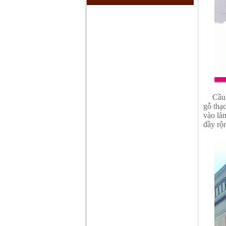
Cầu 
gỗ thạ
vào là
đầy rộ