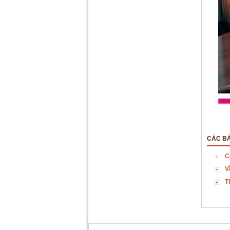
CÁC BÀ
C
V
T