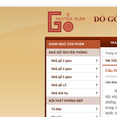
TRA
DANH MỤC SẢN PHẨM
NHÀ GỖ TRUYỀN THỐNG
Trang c
Nhà gỗ 3 gian
TIN TỨ
Nhà gỗ 4 gian
Cầu t
19/03/20
Nhà gỗ 5 gian
cầu tha
Nhà gỗ cổ
Ngôi n
Nhà thờ họ
hội nh
NỘI THẤT PHÒNG BẾP
những 
trong 
Tủ bếp
bước t