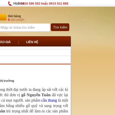
0916 586 583 hoặc 0915 911 888
Giỏ hàng
0
sản phẩm
ÁO GIÁ
LIÊN HỆ
thị trường
 thời đại nước ta đang áp sát với các kì
ức thì đơn vị
gỗ Nguyễn Tuân
đã vực lại
ất cả mọi người. sản phẩm
cầu thang
là một
àm bằng nhiều gỗ quý và sang trọng với
uân
trú trọng nhất để làm ra các sản phẩm