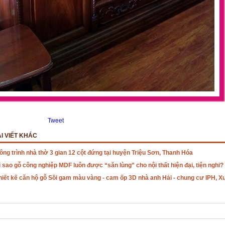
Tweet
I VIẾT KHÁC
ông trình nhà thờ 3 gian 12 cột đứng tại huyện Triệu Sơn, Thanh Hóa
ì sao gỗ công nghiệp MDF luôn được “săn lùng” cho nội thất hiện đại, tiện nghi?
hiết kế căn hộ gỗ Sồi gam màu vàng - cam ốp 3D nhà anh Hải - chung cư IPH, X