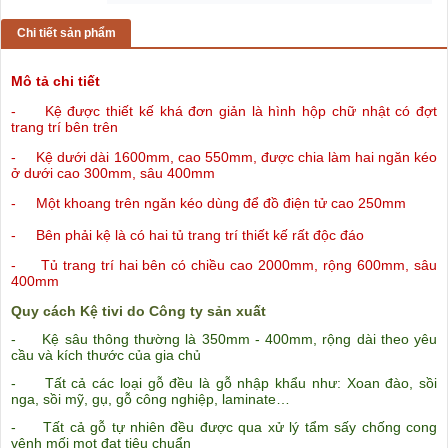
Chi tiết sản phẩm
Mô tả chi tiết
- Kệ được thiết kế khá đơn giản là hình hộp chữ nhật có đợt
trang trí bên trên
-
Kệ dưới dài 1600mm
, cao 550mm, được chia làm hai ngăn kéo
ở dưới cao 300mm, sâu 400mm
- M
ột khoang trên ngăn kéo dùng để đồ điện tử cao 250mm
- Bên phải kệ
là có hai tủ trang trí thiết kế rất độc đáo
- Tủ trang trí hai bên có chiều cao 2000mm, rộng 600mm, sâu
400mm
Quy
cách Kệ tivi do Công ty sản xuất
- Kệ sâu thông thường là 350mm - 400mm, rộng dài theo yêu
cầu và kích thước của gia chủ
- Tất cả các loại gỗ đều là gỗ nhập khẩu như: Xoan đào, sồi
nga, sồi mỹ, gụ, gỗ công nghiệp, laminate…
- Tất cả gỗ tự nhiên đều được qua xử lý tẩm sấy chống cong
vênh mối mọt đạt tiêu chuẩn