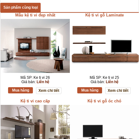
Sản phẩm cùng loại
Mẫu kệ ti vi đẹp nhất
Kệ ti vi gỗ Laminate
Mã SP: Ke ti vi 26
Mã SP: Ke ti vi 25
Giá bán:
Liên hệ
Giá bán:
Liên hệ
Mua hàng
Mua hàng
Xem chi tiết
Xem chi tiết
Kệ ti vi cao cấp
Kệ ti vi gỗ óc chó