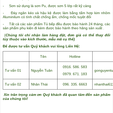
- Sơn sử dụng là sơn Pu, được sơn 5 lớp rất kỹ càng
- Đáy ngăn kéo và hậu kệ được làm bằng tấm hợp kim nhôm
Aluminilum có tính chất chống ẩm, chống mốc tuyệt đối
- Tất cả các sản phẩm Tủ bếp đều được bảo hành 24 tháng, các
sản phẩm phụ kiện đi kèm được bảo hành theo hãng sản xuất .
(
Chúng tôi chỉ nhận làm hàng đặt, đơn giá có thể thay đổi
tùy thuộc vào kích thước, mẫu mã cụ thể)
Để được tư vấn Quý khách vui lòng Liên Hệ:
Tên
Hotline
0916. 586. 583
Tư vấn 01
Nguyễn Tuân
gonguyent
0979. 671. 183
Tư vấn 02
Nhân Thái
096. 335. 6663
nhanthai6
Xin trân trọng cám ơn Quý khách đã quan tâm đến sản phẩm
của chúng tôi!