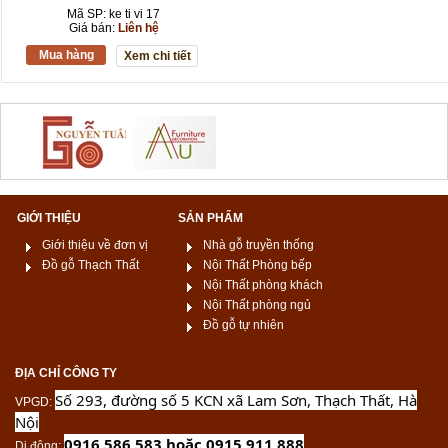
Mã SP: ke ti vi 17
Giá bán:
Liên hệ
Mua hàng
Xem chi tiết
GIỚI THIỆU
SẢN PHẨM
Giới thiệu về đơn vị
Nhà gỗ truyền thống
Đồ gỗ Thạch Thất
Nội Thất Phòng bếp
Nội Thất phòng khách
Nội Thất phòng ngủ
Đồ gỗ tự nhiên
ĐỊA CHỈ CÔNG TY
Số 293, đường số 5 KCN xã Lam Sơn, Thạch Thất, Hà
VPGD
:
Nội
0916 586 583 hoặc 0915 911 888
Di động
: