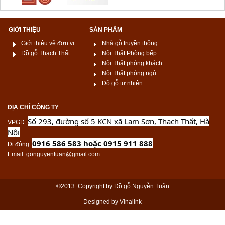
GIỚI THIỆU
SẢN PHẨM
Giới thiệu về đơn vị
Nhà gỗ truyền thống
Đồ gỗ Thạch Thất
Nội Thất Phòng bếp
Nội Thất phòng khách
Nội Thất phòng ngủ
Đồ gỗ tự nhiên
ĐỊA CHỈ CÔNG TY
Số 293, đường số 5 KCN xã Lam Sơn, Thạch Thất, Hà
VPGD
:
Nội
0916 586 583 hoặc 0915 911 888
Di động
:
Email
: gonguyentuan@gmail.com
©2013. Copyright by Đồ gỗ Nguyễn Tuân
Designed by Vinalink