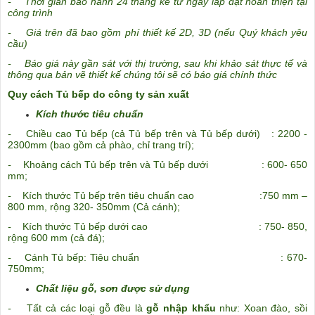
- Thời gian bảo hành 24 tháng kể từ ngày lắp đặt hoàn thiện tại
công trình
- Giá trên đã bao gồm phí thiết kế 2D, 3D (nếu Quý khách yêu
cầu)
- Báo giá này gần sát với thị trường, sau khi khảo sát thực tế và
thông qua bản vẽ thiết kế chúng tôi sẽ có báo giá chính thức
Quy cách Tủ bếp do công ty sản xuất
Kích thước tiêu chuẩn
-
Chiều cao Tủ bếp (cả Tủ bếp trên và Tủ bếp dưới) : 2200 -
2300mm (bao gồm cả phào, chỉ trang trí);
-
Khoảng cách Tủ bếp trên và Tủ bếp dưới : 600- 650
mm;
-
Kích thước Tủ bếp trên tiêu chuẩn cao :750 mm –
800 mm, rộng 320- 350mm (Cả cánh);
-
Kích thước Tủ bếp dưới cao : 750- 850,
rộng 600 mm (cả đá);
-
Cánh Tủ bếp: Tiêu chuẩn : 670-
750mm;
Chất liệu gỗ, sơn được sử dụng
-
Tất cả các loại gỗ đều là
gỗ nhập khẩu
như: Xoan đào, sồi