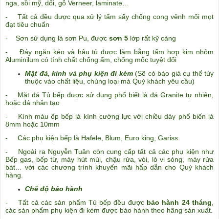
nga, sồi mỹ, dổi, gỗ Verneer, laminate…
- Tất cả đều được qua xử lý tẩm sấy chống cong vênh mối mọt
đạt tiêu chuẩn
- Sơn sử dụng là sơn Pu, được
sơn 5
lớp rất kỹ càng
- Đáy ngăn kéo và hậu tủ được làm bằng tấm hợp kim nhôm
Aluminilum có tính chất chống ẩm, chống mốc tuyệt
đối
Mặt đá, kính và phụ kiện đi kèm
(Sẽ có báo giá cụ thể tùy
thuộc vào chất liệu, chủng loại mà Quý khách yêu cầu)
- Mặt đá Tủ bếp được sử dụng phổ biết là đá Granite tự nhiên,
hoặc đá nhân tạo
- Kính màu ốp bếp là kính cường lực với chiều dày phổ biến là
8mm hoặc 10mm
- Các phụ kiện bếp là Hafele, Blum, Euro king, Gariss
- Ngoài ra Nguyễn Tuân còn cung cấp tất cả các phụ kiện như
Bếp gas, bếp từ, máy hút mùi, chậu rửa, vòi
, lò vi sóng, máy rửa
bát… với các chương trình khuyến mãi hấp dẫn cho Quý khách
hàng.
Chế độ bảo hành
-
Tất cả các sản phẩm Tủ bếp đều được
bảo hành 24 tháng
,
các sản phẩm phụ kiện đi kèm được bảo hành theo hãng sản xuất.