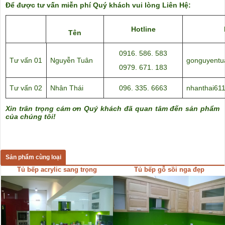
Để được tư vấn miễn phí Quý khách vui lòng Liên Hệ:
Hotline
Tên
0916. 586. 583
Tư vấn 01
Nguyễn Tuân
gonguyent
0979. 671. 183
Tư vấn 02
Nhân Thái
096. 335. 6663
nhanthai61
Xin trân trọng cám ơn Quý khách đã quan tâm đến sản phẩm
của chúng tôi!
Sản phẩm cùng loại
Tủ bếp acrylic sang trọng
Tủ bếp gỗ sồi nga đẹp