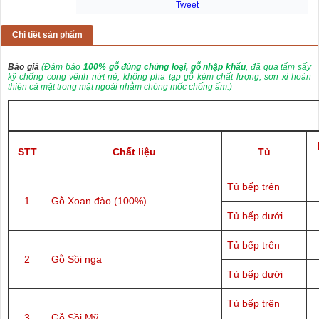
Tweet
Chi tiết sản phẩm
Báo giá
(Đảm bảo
100% gỗ đúng chủng loại, gỗ nhập khẩu
, đã qua tẩm sấy
kỹ chống cong vênh nứt nẻ, không pha tạp gỗ kém chất lượng, sơn xi hoàn
thiện cả mặt trong mặt ngoài nhằm chông mốc chống ẩm.)
STT
Chất liệu
Tủ
Tủ bếp trên
1
Gỗ Xoan đào (100%)
Tủ bếp dưới
Tủ bếp trên
2
Gỗ Sồi nga
Tủ bếp dưới
Tủ bếp trên
3
Gỗ Sồi Mỹ