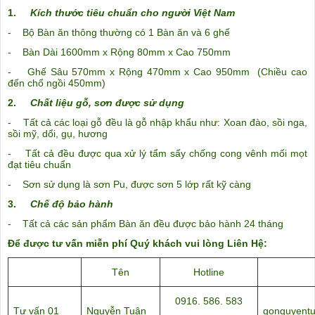
1.
Kích thước tiêu chuẩn cho người Việt Nam
- Bộ Bàn ăn thông thường có 1 Bàn ăn và 6 ghế
- Bàn Dài 1600mm x Rộng 80mm x Cao 750mm
- Ghế Sâu 570mm x Rộng 470mm x Cao 950mm (Chiều cao
đến chổ ngồi 450mm)
2.
Chất liệu gỗ, sơn được sử dụng
- Tất cả các loại gỗ đều là gỗ nhập khẩu như: Xoan đào, sồi nga,
sồi mỹ, dổi, gụ, hương
- Tất cả đều được qua xử lý tẩm sấy chống cong vênh mối mọt
đạt tiêu chuẩn
- Sơn sử dụng là sơn Pu, được sơn 5 lớp rất kỹ càng
3.
Chế độ bảo hành
- Tất cả các sản phẩm Bàn ăn đều được bảo hành 24 tháng
Để được tư vấn miễn phí Quý khách vui lòng Liên Hệ:
Tên
Hotline
0916. 586. 583
Tư vấn 01
Nguyễn Tuân
gonguyent