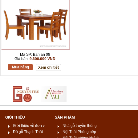
Mã SP: Ban an 08
Giá bán:
9.600.000 VND
Mua hàng
Xem chi tiết
GIỚI THIỆU
SẢN PHẨM
Giới thiệu về đơn vị
Nhà gỗ truyền thống
Đồ gỗ Thạch Thất
Nội Thất Phòng bếp