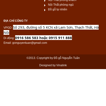
Nội Thất phòng khách
Nội Thất phòng ngủ
Đồ gỗ tự nhiên
ĐỊA CHỈ CÔNG TY
Số 293, đường số 5 KCN xã Lam Sơn, Thạch Thất, Hà
VPGD
:
Nội
0916 586 583 hoặc 0915 911 888
Di động
:
Email
: gonguyentuan@gmail.com
©2013. Copyright by Đồ gỗ Nguyễn Tuân
Designed by Vinalink