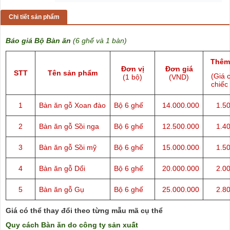
Chi tiết sản phẩm
Báo giá Bộ Bàn ăn
(6 ghế và 1 bàn)
Thêm
Đơn vị
Đơn giá
STT
Tên sản phẩm
(Giá 
(1 bộ)
(VND)
chiếc
1
Bàn ăn gỗ Xoan đào
Bộ 6 ghế
14.000.000
1.5
2
Bàn ăn gỗ
Sồi nga
Bộ 6 ghế
12.500.000
1.4
3
Bàn ăn gỗ
Sồi mỹ
Bộ 6 ghế
15.000.000
1.5
4
Bàn ăn gỗ
Dổi
Bộ 6 ghế
20.000.000
2.0
5
Bàn ăn gỗ
Gụ
Bộ 6 ghế
25.000.000
2.8
Giá có thể thay đổi theo từng mẫu mã cụ thể
Quy cách Bàn ăn do công ty sản xuất