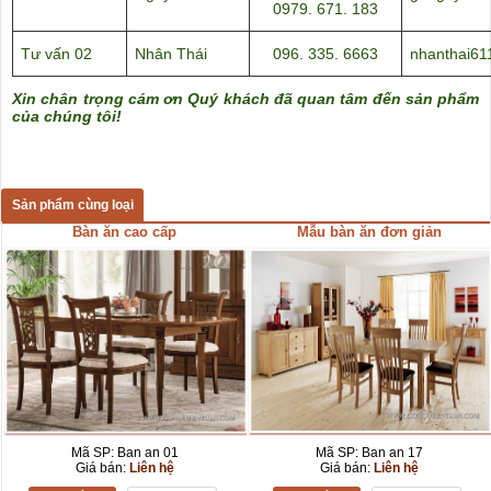
0979. 671. 183
Tư vấn 02
Nhân Thái
096. 335. 6663
nhanthai6
Xin chân trọng cám ơn Quý khách đã quan tâm đến sản phẩm
của chúng tôi!
Sản phẩm cùng loại
Bàn ăn cao cấp
Mẫu bàn ăn đơn giản
Mã SP: Ban an 01
Mã SP: Ban an 17
Giá bán:
Liên hệ
Giá bán:
Liên hệ