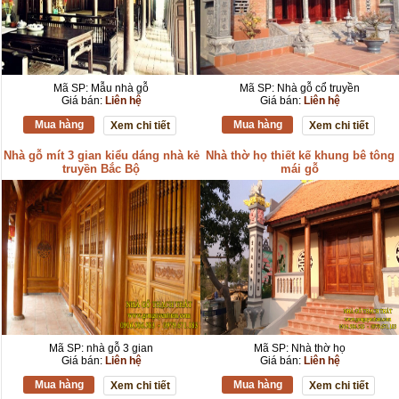
Mã SP: Mẫu nhà gỗ
Mã SP: Nhà gỗ cổ truyền
Giá bán:
Liên hệ
Giá bán:
Liên hệ
Mua hàng
Mua hàng
Xem chi tiết
Xem chi tiết
Nhà gỗ mít 3 gian kiểu dáng nhà kẻ
Nhà thờ họ thiết kế khung bê tông
truyền Bắc Bộ
mái gỗ
Mã SP: nhà gỗ 3 gian
Mã SP: Nhà thờ họ
Giá bán:
Liên hệ
Giá bán:
Liên hệ
Mua hàng
Mua hàng
Xem chi tiết
Xem chi tiết