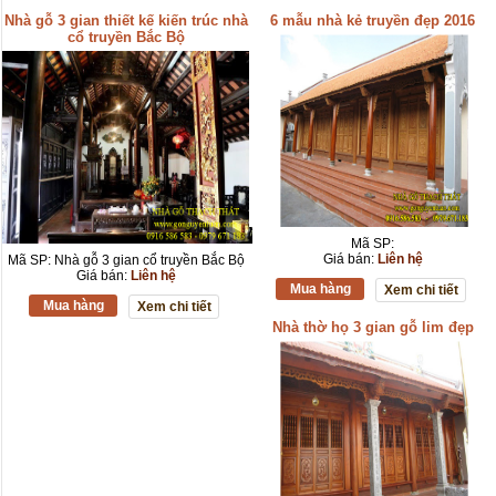
Nhà gỗ 3 gian thiết kế kiến trúc nhà
6 mẫu nhà kẻ truyền đẹp 2016
cổ truyền Bắc Bộ
Mã SP:
Giá bán:
Liên hệ
Mã SP: Nhà gỗ 3 gian cổ truyền Bắc Bộ
Giá bán:
Liên hệ
Mua hàng
Xem chi tiết
Mua hàng
Xem chi tiết
Nhà thờ họ 3 gian gỗ lim đẹp