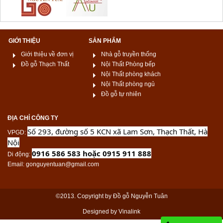
GIỚI THIỆU
SẢN PHẨM
Giới thiệu về đơn vị
Nhà gỗ truyền thống
Đồ gỗ Thạch Thất
Nội Thất Phòng bếp
Nội Thất phòng khách
Nội Thất phòng ngủ
Đồ gỗ tự nhiên
ĐỊA CHỈ CÔNG TY
Số 293, đường số 5 KCN xã Lam Sơn, Thạch Thất, Hà
VPGD
:
Nội
0916 586 583 hoặc 0915 911 888
Di động
:
Email
: gonguyentuan@gmail.com
©2013. Copyright by Đồ gỗ Nguyễn Tuân
Designed by Vinalink