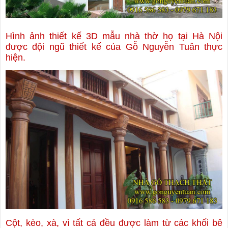
Hình ảnh thiết kế 3D mẫu nhà thờ họ tại Hà Nội
được đội ngũ thiết kế của Gỗ Nguyễn Tuân thực
hiện.
Cột, kèo, xà, vì tất cả đều được làm từ các khối bê