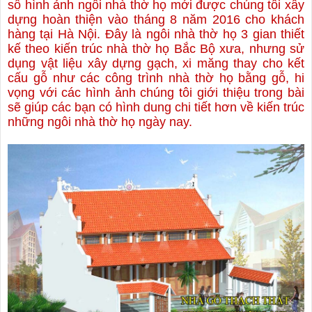
số hình ảnh ngôi nhà thờ họ mới được chúng tôi xây
dựng hoàn thiện vào tháng 8 năm 2016 cho khách
hàng tại Hà Nội. Đây là ngôi nhà thờ họ 3 gian thiết
kế theo kiến trúc nhà thờ họ Bắc Bộ xưa, nhưng sử
dụng vật liệu xây dựng gạch, xi măng thay cho kết
cấu gỗ như các công trình nhà thờ họ bằng gỗ, hi
vọng với các hình ảnh chúng tôi giới thiệu trong bài
sẽ giúp các bạn có hình dung chi tiết hơn về kiến trúc
những ngôi nhà thờ họ ngày nay.