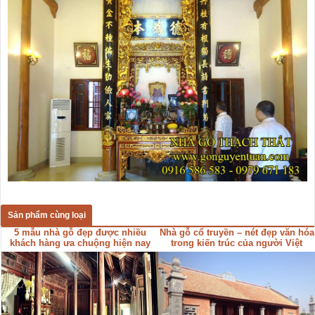
Sản phẩm cùng loại
5 mẫu nhà gỗ đẹp được nhiều
Nhà gỗ cổ truyền – nét đẹp văn hóa
khách hàng ưa chuộng hiện nay
trong kiến trúc của người Việt