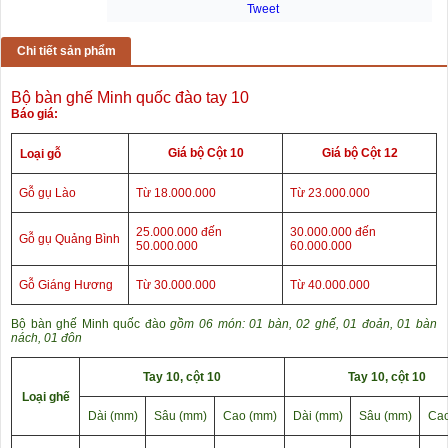
Tweet
Chi tiết sản phẩm
Bộ bàn ghế Minh quốc đào tay 10
Báo giá:
Giá bộ Cột 10
Giá bộ Cột 12
Loại gỗ
Gỗ gụ Lào
Từ 18.000.000
Từ 23.000.000
25.000.000 đến
30.000.000 đến
Gỗ gụ Quảng Bình
50.000.000
60.000.000
Gỗ Giáng Hương
Từ 30.000.000
Từ 40.000.000
Bộ bàn ghế Minh quốc đào
gồm 06 món: 01 bàn, 02 ghế, 01 đoản, 01 bàn
nách, 01 đôn
Tay 10, cột 10
Tay 10, cột 10
Loại ghế
Dài (mm)
Sâu (mm)
Cao (mm)
Dài (mm)
Sâu (mm)
Cao