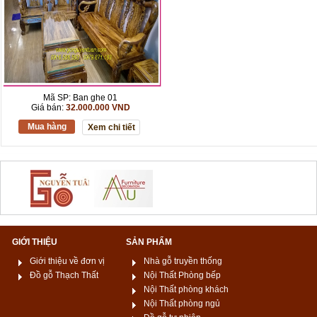
Mã SP: Ban ghe 01
Giá bán:
32.000.000 VND
Mua hàng
Xem chi tiết
GIỚI THIỆU
SẢN PHẨM
Giới thiệu về đơn vị
Nhà gỗ truyền thống
Đồ gỗ Thạch Thất
Nội Thất Phòng bếp
Nội Thất phòng khách
Nội Thất phòng ngủ