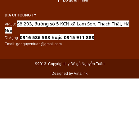
Đồ gỗ tự nhiên
ĐỊA CHỈ CÔNG TY
Số 293, đường số 5 KCN xã Lam Sơn, Thạch Thất, Hà
VPGD
:
Nội
0916 586 583 hoặc 0915 911 888
Di động
:
Email
: gonguyentuan@gmail.com
©2013. Copyright by Đồ gỗ Nguyễn Tuân
Designed by Vinalink