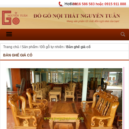
0916 586 583 hoặc 0915 911 888
Trang chủ
/
Sản phẩm
/
Đồ gỗ tự nhiên
/
Bàn ghế giả cổ
BÀN GHẾ GIẢ CỔ