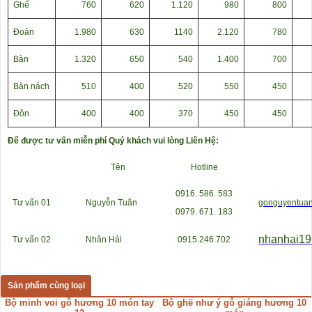
Ghế
760
620
1.120
980
800
Đoản
1.980
630
1140
2.120
780
Bàn
1.320
650
540
1.400
700
Bàn nách
510
400
520
550
450
Đôn
400
400
370
450
450
Để được tư vấn miễn phí Quý khách vui lòng Liên Hệ:
Tên
Hotline
0916. 586. 583
Tư vấn 01
Nguyễn Tuân
gonguyentua
0979. 671. 183
nhanhai1
Tư vấn 02
Nhân Hải
0915.246.702
Sản phẩm cùng loại
Bộ minh voi gỗ hương 10 món tay
Bộ ghế như ý gỗ giáng hương 10